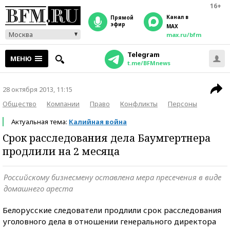
16+
Канал в
прямой
эфир
MAX
Москва
max.ru/bfm
Telegram
МЕНЮ
t.me/BFMnews
28 октября 2013, 11:15
Общество
Компании
Право
Конфликты
Персоны
Актуальная тема:
Калийная война
Срок расследования дела Баумгертнера
продлили на 2 месяца
Российскому бизнесмену оставлена мера пресечения в виде
домашнего ареста
Белорусские следователи продлили срок расследования
уголовного дела в отношении генерального директора