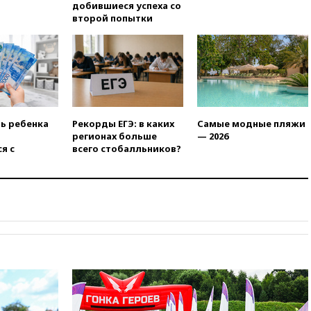
добившиеся успеха со
химической безопасности
второй попытки
01:00
Трамп: США сами
нуждаются в дальнобойных
ракетах и системах Patriot
00:01
Трамп заявил о
необходимости пополнения
арсенала США
вчера, 23:28
Слуцкий призвал
ть ребенка
Рекорды ЕГЭ: в каких
Самые модные пляжи
признать «Яблоко»
регионах больше
— 2026
нежелательной организацией
я с
всего стобалльников?
вчера, 23:15
В Смоленске
ребенок и женщина погибли
при падении деревьев во
время урагана
вчера, 22:55
В Москве в
пятницу ожидаются ливни
вчера, 22:35
Винисиус
продлил контракт с «Реалом»
до 2032 года
вчера, 22:28
Отказаться от