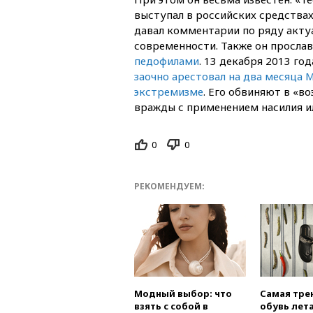
выступал в российских средства
давал комментарии по ряду акту
современности. Также он просла
педофилами
. 13 декабря 2013 го
заочно арестовал на два месяца 
экстремизме
. Его обвиняют в «в
вражды с применением насилия ил
0
0
РЕКОМЕНДУЕМ:
Модный выбор: что
Самая тре
взять с собой в
обувь лета