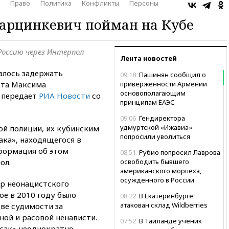
Право
Политика
Конфликты
Персоны
Марцинкевич пойман на Кубе
Россию через Интерпол
Лента новостей
алось задержать
09:18
Пашинян сообщил о
ста Максима
приверженности Армении
основополагающим
, передает
РИА Новости
со
принципам ЕАЭС
09:06
Гендиректора
удмуртской «Ижавиа»
ой полиции, их кубинским
попросили уволиться
ака», находящегося в
нформация об этом
08:51
Рубио попросил Лаврова
ол.
освободить бывшего
американского морпеха,
осужденного в России
р неонацистского
ое в 2010 году было
08:22
В Екатеринбурге
атакован склад Wildberries
ве судимости за
ной и расовой ненависти.
07:52
В Таиланде ученик
есак» неоднократно