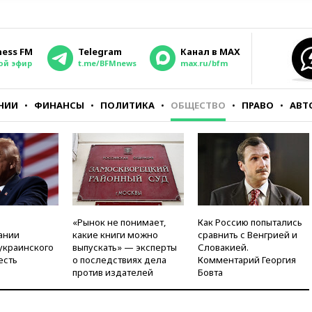
ness FM
Telegram
Канал в MAX
ой эфир
t.me/BFMnews
max.ru/bfm
НИИ
ФИНАНСЫ
ПОЛИТИКА
ОБЩЕСТВО
ПРАВО
АВТ
«Рынок не понимает,
Как Россию попытались
ании
какие книги можно
сравнить с Венгрией и
украинского
выпускать» — эксперты
Словакией.
есть
о последствиях дела
Комментарий Георгия
против издателей
Бовта