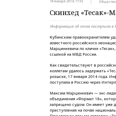
18 января 2014, 17:33
Общество
Скинхед «Тесак»-
Информация об этом поступила в 
Кубинским правоохранителям уд
известного российского неонаци
Марцинкевича по кличке «Тесак»
ссылкой на МВД России.
Как свидетельствуют в российск
коллегам удалось задержать «Тес
розыске, 17 января 2014 года. И
поступила в Россию через Интерп
Максим Марцинкевич — экс-лиде
объединения «Формат 18», котор
запрещено судом. Он имеет уже д
преступления на почве националь
При этом он весьма известен: «Т