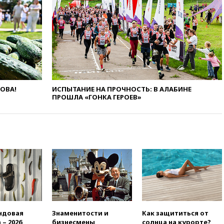
российского гражданства
станет значительно дороже
вчера, 22:20
Путин назвал 76-ю
гвардейскую десантно-
штурмовую дивизию
легендарной
вчера, 22:15
Путин заслушал
доклад о ситуации на
ЛОВА!
ИСПЫТАНИЕ НА ПРОЧНОСТЬ: В АЛАБИНЕ
добропольском направлении
ПРОШЛА «ГОНКА ГЕРОЕВ»
вчера, 21:58
Генпрокуратура
признала нежелательным в
РФ американский Human
Rights Foundation
вчера, 21:35
«Аэрофлот»
отменяет часть рейсов в Сочи
и Геленджик
вчера, 21:25
Руслан Терновой
выиграл золото чемпионата
Европы в прыжках с 10-
метровой вышки
ндовая
Знаменитости и
Как защититься от
 – 2026
бизнесмены,
солнца на курорте?