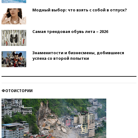
Модный выбор: что взять с собой в отпуск?
Самая трендовая обувь лета – 2026
Знаменитости и бизнесмены, добившиеся
успеха со второй попытки
Как защититься от солнца на курорте?
ФОТОИСТОРИИ
Кто изобрел средства связи?