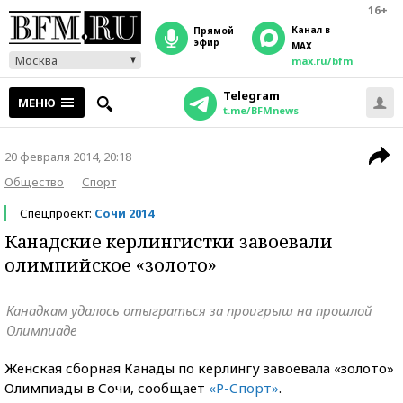
16+
Канал в
прямой
эфир
MAX
Москва
max.ru/bfm
Telegram
МЕНЮ
t.me/BFMnews
20 февраля 2014, 20:18
Общество
Спорт
Спецпроект:
Сочи 2014
Канадские керлингистки завоевали
олимпийское «золото»
Канадкам удалось отыграться за проигрыш на прошлой
Олимпиаде
Женская сборная Канады по керлингу завоевала «золото»
Олимпиады в Сочи, сообщает
«Р-Спорт»
.