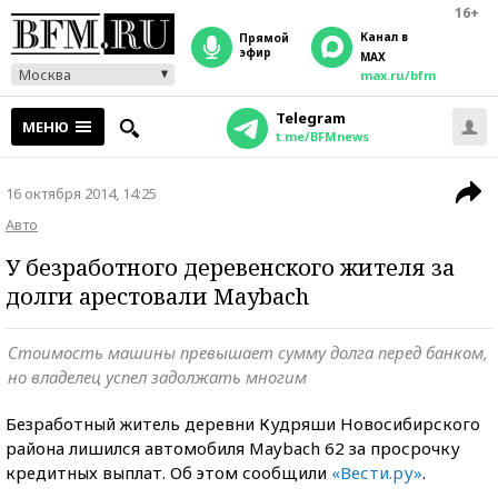
16+
Канал в
прямой
эфир
MAX
Москва
max.ru/bfm
Telegram
МЕНЮ
t.me/BFMnews
16 октября 2014, 14:25
Авто
У безработного деревенского жителя за
долги арестовали Maybach
Стоимость машины превышает сумму долга перед банком,
но владелец успел задолжать многим
Безработный житель деревни Кудряши Новосибирского
района лишился автомобиля Maybach 62 за просрочку
кредитных выплат. Об этом сообщили
«Вести.ру»
.