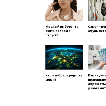
Модный выбор: что
Самая тре
взять с собой в
обувь лета
отпуск?
Кто изобрел средства
Как научи
связи?
правильно
обращатьс
деньгами?