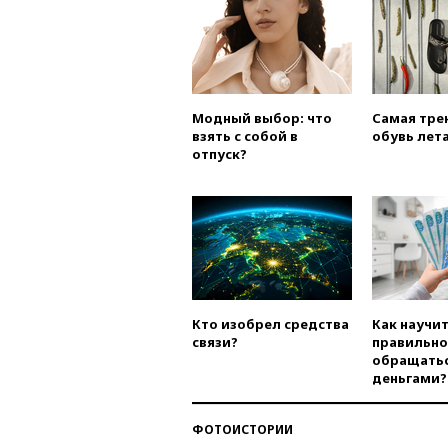
Модный выбор: что
Самая тре
взять с собой в
обувь лета
отпуск?
Кто изобрел средства
Как научи
связи?
правильно
обращатьс
деньгами?
ФОТОИСТОРИИ