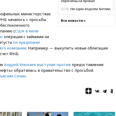
обречены на провал
02:00
Ни один водоем Англии
рофильных министерствах
не соответствует нормам
химической безопасности
ФНБ началось с просьбы
Все новости »
обеспокоенного
01:00
Трамп: США сами
панию (
США в июле
нуждаются в дальнобойных
ракетах и системах Patriot
и»
операции с займами на
августа
он предложил
00:01
Трамп заявил о
его компании
. Например — выкупить новые облигации
необходимости пополнения
арсенала США
 счет ФНБ.
вчера, 23:28
Слуцкий призвал
ия
Андрей Улюкаев выступил против
предоставления
признать «Яблоко»
снефть» обратилась в правительство с просьбой
нежелательной организацией
ъяснял Сечин
.
вчера, 23:15
В Смоленске
ребенок и женщина погибли
при падении деревьев во
время урагана
вчера, 22:55
В Москве в
пятницу ожидаются ливни
вчера, 22:35
Винисиус