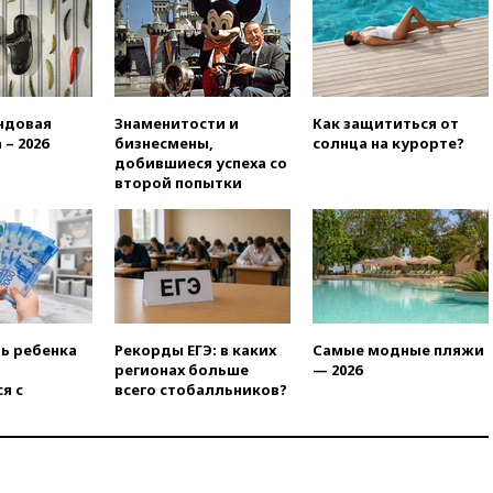
продлил контракт с «Реалом»
до 2032 года
вчера, 22:28
Отказаться от
российского гражданства
станет значительно дороже
ндовая
Знаменитости и
Как защититься от
вчера, 22:20
Путин назвал 76-ю
 – 2026
бизнесмены,
солнца на курорте?
гвардейскую десантно-
добившиеся успеха со
штурмовую дивизию
второй попытки
легендарной
вчера, 22:15
Путин заслушал
доклад о ситуации на
добропольском направлении
вчера, 21:58
Генпрокуратура
признала нежелательным в
РФ американский Human
ть ребенка
Рекорды ЕГЭ: в каких
Самые модные пляжи
Rights Foundation
регионах больше
— 2026
я с
всего стобалльников?
вчера, 21:35
«Аэрофлот»
отменяет часть рейсов в Сочи
и Геленджик
вчера, 21:25
Руслан Терновой
выиграл золото чемпионата