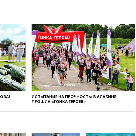
Европы в прыжках с 10-
метровой вышки
вчера, 21:10
РФ не получала
обращений о прекращении
концессии строительства ж/д
в Армении
вчера, 21:00
В России вновь
обсуждают эксперимент по
онлайн-продаже алкоголя
вчера, 20:45
Матвиенко:
россиянам могут
рекомендовать не посещать
Армению
вчера, 20:35
ПВО за день
сбила еще 281 украинский
ЛОВА!
ИСПЫТАНИЕ НА ПРОЧНОСТЬ: В АЛАБИНЕ
ПРОШЛА «ГОНКА ГЕРОЕВ»
беспилотник над Россией
вчера, 20:27
Ямпольская
призвала оптимизировать
олимпиады для поступления в
вузы