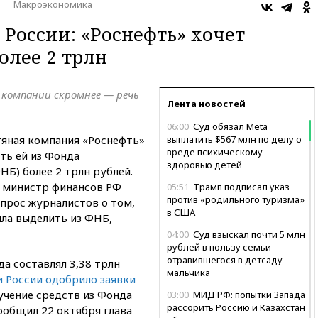
Макроэкономика
России: «Роснефть» хочет
олее 2 трлн
ы компании скромнее — речь
Лента новостей
06:00
Суд обязал Meta
тяная компания «Роснефть»
выплатить $567 млн по делу о
вреде психическому
ть ей из Фонда
здоровью детей
НБ) более 2 трлн рублей.
ал министр финансов РФ
05:51
Трамп подписал указ
против «родильного туризма»
опрос журналистов о том,
в США
ла выделить из ФНБ,
04:00
Суд взыскал почти 5 млн
рублей в пользу семьи
отравившегося в детсаду
да составлял 3,38 трлн
мальчика
 России одобрило заявки
учение средств из Фонда
03:00
МИД РФ: попытки Запада
рассорить Россию и Казахстан
ообщил 22 октября глава