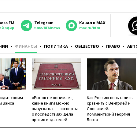
ness FM
Telegram
Канал в MAX
ой эфир
t.me/BFMnews
max.ru/bfm
НИИ
ФИНАНСЫ
ПОЛИТИКА
ОБЩЕСТВО
ПРАВО
АВТ
видит своим
«Рынок не понимает,
Как Россию попытались
м Вэнса
какие книги можно
сравнить с Венгрией и
выпускать» — эксперты
Словакией.
о последствиях дела
Комментарий Георгия
против издателей
Бовта