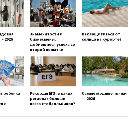
вчера, 20:15
Минтранс
предложил оплачивать
защиту дорог от БПЛА из
средств на ремонт
вчера, 20:00
Зеленский 8
августа посетит Сербию с
ндовая
Знаменитости и
Как защититься от
официальным визитом
 – 2026
бизнесмены,
солнца на курорте?
добившиеся успеха со
вчера, 19:58
В Госдуму будет
второй попытки
внесен законопроект об
отмене ЕГЭ
вчера, 19:50
Аэропорты Сочи и
Ярославля приостановили
работу
вчера, 19:35
WP: Трамп
призвал доноров-
ть ребенка
Рекорды ЕГЭ: в каких
Самые модные пляжи
республиканцев поддержать
регионах больше
— 2026
Вэнса на выборах 2028 года
я с
всего стобалльников?
вчера, 19:20
Число ломбардов
в РФ превысило максимум
2022 года
вчера, 19:15
Жуковский и