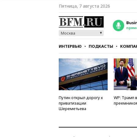
Пятница, 7 августа 2026
Busi
прям
Москва
ИНТЕРВЬЮ
ПОДКАСТЫ
КОМПА
СТИЛЬ
ТЕСТЫ
Путин открыл дорогу к
WP: Трамп 
приватизации
преемнико
Шереметьева