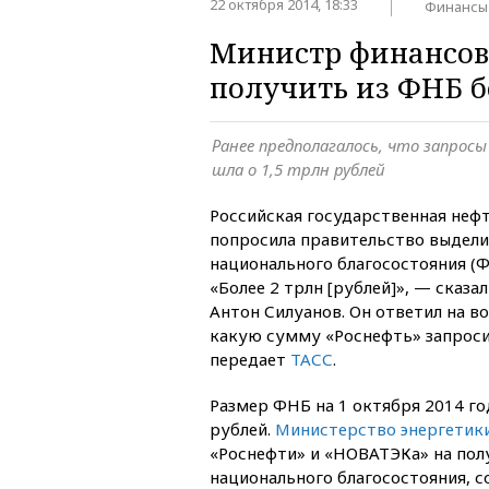
22 октября 2014, 18:33
Финансы
Министр финансов 
получить из ФНБ б
Ранее предполагалось, что запрос
шла о 1,5 трлн рублей
Российская государственная неф
попросила правительство выдели
национального благосостояния (Ф
«Более 2 трлн [рублей]», — сказ
Антон Силуанов. Он ответил на в
какую сумму «Роснефть» запроси
передает
ТАСС
.
Размер ФНБ на 1 октября 2014 го
рублей.
Министерство энергетики
«Роснефти» и «НОВАТЭКа» на пол
национального благосостояния, с