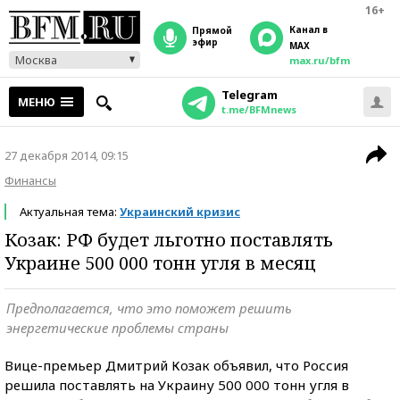
16+
Канал в
прямой
эфир
MAX
Москва
max.ru/bfm
Telegram
МЕНЮ
t.me/BFMnews
27 декабря 2014, 09:15
Финансы
Актуальная тема:
Украинский кризис
Козак: РФ будет льготно поставлять
Украине 500 000 тонн угля в месяц
Предполагается, что это поможет решить
энергетические проблемы страны
Вице-премьер Дмитрий Козак объявил, что Россия
решила поставлять на Украину 500 000 тонн угля в