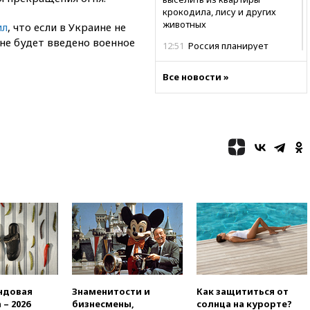
крокодила, лису и других
животных
ил
, что если в Украине не
ане будет введено военное
12:51
Россия планирует
запустить групповые
безвизовые турпоездки для
Все новости »
Вьетнама
12:36
Экспорт растворимого
кофе из России достиг
рекордных показателей
12:30
Российские войска
взяли под контроль село
Анискино в Харьковской
области
12:15
Минцифры РФ не
планирует вводить
ограничения на доступ детей
в соцсети
11:58
Резаи: Иран не допустит
открытия второго маршрута в
ндовая
Знаменитости и
Как защититься от
Ормузском проливе
 – 2026
бизнесмены,
солнца на курорте?