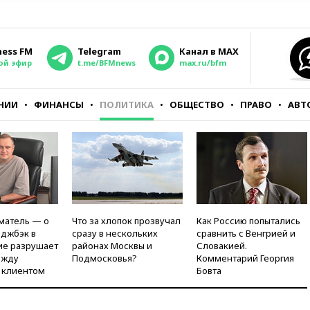
ness FM
Telegram
Канал в MAX
ой эфир
t.me/BFMnews
max.ru/bfm
НИИ
ФИНАНСЫ
ПОЛИТИКА
ОБЩЕСТВО
ПРАВО
АВТ
матель — о
Что за хлопок прозвучал
Как Россию попытались
рджбэк в
сразу в нескольких
сравнить с Венгрией и
ие разрушает
районах Москвы и
Словакией.
ежду
Подмосковья?
Комментарий Георгия
 клиентом
Бовта