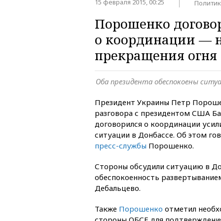
15 февраля 2015, 00:25
Политик
Порошенко догово
о координации — н
прекращения огня
Оба президента обеспокоены ситуа
Президент Украины Петр Пороше
разговора с президентом США Б
договорился о координации усили
ситуации в Донбассе. Об этом го
пресс-службы
Порошенко.
Стороны обсудили ситуацию в До
обеспокоенность развертывание
Дебальцево.
Также
Порошенко
отметил необх
стороны ОБСЕ для подтверждения