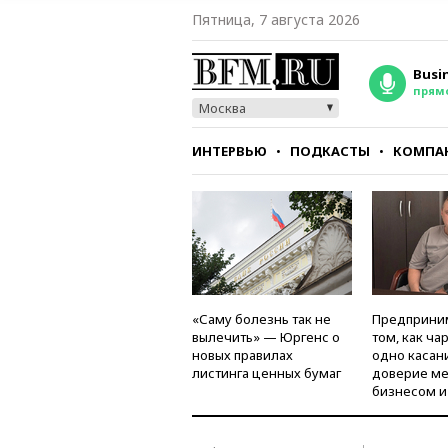
Пятница, 7 августа 2026
Busi
прям
Москва
ИНТЕРВЬЮ
ПОДКАСТЫ
КОМПА
СТИЛЬ
ТЕСТЫ
«Саму болезнь так не
Предприни
вылечить» — Юргенс о
том, как ча
новых правилах
одно касан
листинга ценных бумаг
доверие м
бизнесом и