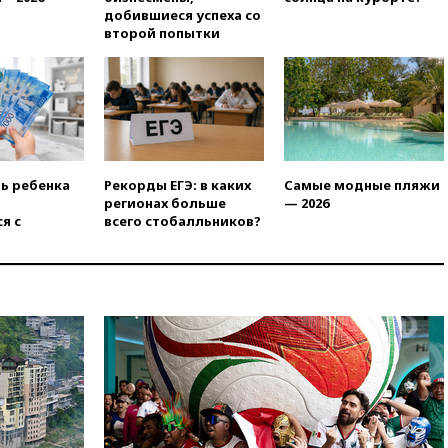
нефтяным терминалам в
добившиеся успеха со
России
второй попытки
09:49
WSJ: Трамп «сходит с
ума» из-за сообщений в СМИ
об истощении боеприпасов у
США
09:36
Исландия и Черногория
в 2028 году могут войти в
состав Евросоюза
ть ребенка
Рекорды ЕГЭ: в каких
Самые модные пляжи
регионах больше
— 2026
09:18
Пашинян сообщил о
я с
всего стобалльников?
приверженности Армении
основополагающим
принципам ЕАЭС
09:06
Гендиректора
удмуртской «Ижавиа»
попросили уволиться
08:51
Осужденный в России
американец Гилман
находится при смерти
08:22
В Екатеринбурге
атакован склад Wildberries