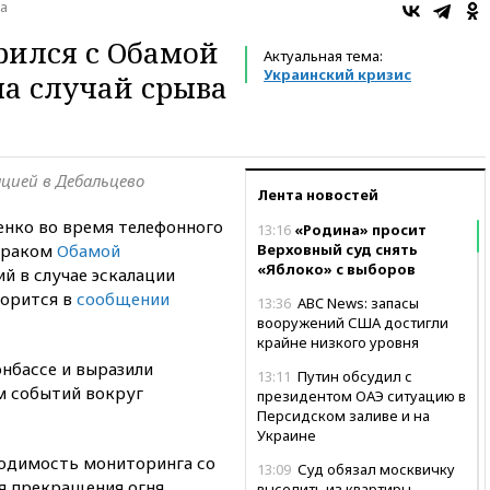
а
рился с Обамой
Актуальная тема:
Украинский кризис
а случай срыва
цией в Дебальцево
Лента новостей
нко во время телефонного
13:16
«Родина» просит
араком
Обамой
Верховный суд снять
«Яблоко» с выборов
й в случае эскалации
ворится в
сообщении
13:36
ABC News: запасы
вооружений США достигли
крайне низкого уровня
нбассе и выразили
13:11
Путин обсудил с
м событий вокруг
президентом ОАЭ ситуацию в
Персидском заливе и на
Украине
одимость мониторинга со
13:09
Суд обязал москвичку
 прекращения огня.
выселить из квартиры