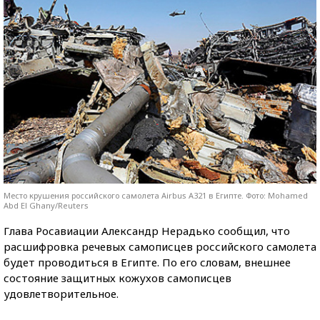
Место крушения российского самолета Airbus A321 в Египте. Фото: Mohamed
Abd El Ghany/Reuters
Глава Росавиации Александр Нерадько сообщил, что
расшифровка речевых самописцев российского самолета
будет проводиться в Египте. По его словам, внешнее
состояние защитных кожухов самописцев
удовлетворительное.