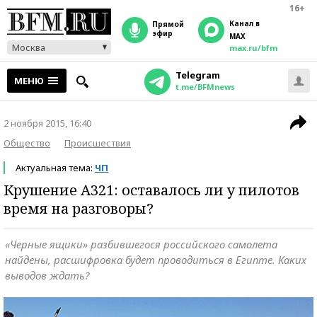
16+
Канал в
прямой
эфир
MAX
Москва
max.ru/bfm
Telegram
МЕНЮ
t.me/BFMnews
2 ноября 2015, 16:40
Общество
Происшествия
Актуальная тема:
ЧП
Крушение A321: оставалось ли у пилотов
время на разговоры?
«Черные ящики» разбившегося российского самолета
найдены, расшифровка будет проводиться в Египте. Каких
выводов ждать?