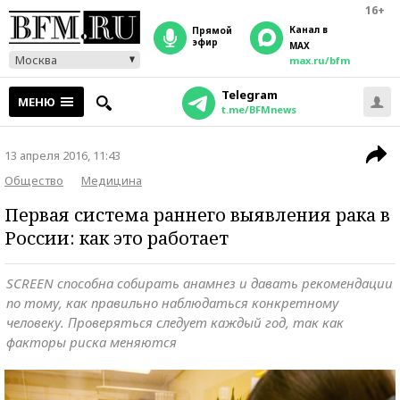
16+
Канал в
прямой
эфир
MAX
Москва
max.ru/bfm
Telegram
МЕНЮ
t.me/BFMnews
13 апреля 2016, 11:43
Общество
Медицина
Первая система раннего выявления рака в
России: как это работает
SCREEN способна собирать анамнез и давать рекомендации
по тому, как правильно наблюдаться конкретному
человеку. Проверяться следует каждый год, так как
факторы риска меняются