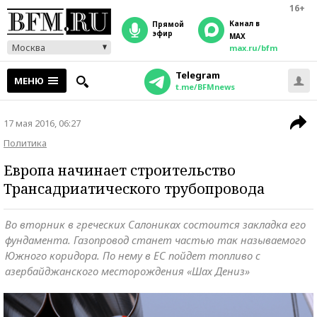
16+
Канал в
прямой
эфир
MAX
Москва
max.ru/bfm
Telegram
МЕНЮ
t.me/BFMnews
17 мая 2016, 06:27
Политика
Европа начинает строительство
Трансадриатического трубопровода
Во вторник в греческих Салониках состоится закладка его
фундамента. Газопровод станет частью так называемого
Южного коридора. По нему в ЕС пойдет топливо с
азербайджанского месторождения «Шах Дениз»