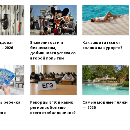
призвала оптимизировать
олимпиады для поступления в
вузы
вчера, 20:15
Минтранс
предложил оплачивать
защиту дорог от БПЛА из
средств на ремонт
ндовая
Знаменитости и
Как защититься от
 – 2026
бизнесмены,
солнца на курорте?
вчера, 20:00
Зеленский 8
добившиеся успеха со
августа посетит Сербию с
второй попытки
официальным визитом
вчера, 19:58
В Госдуму будет
внесен законопроект об
отмене ЕГЭ
вчера, 19:50
Аэропорты Сочи и
Ярославля приостановили
работу
ть ребенка
Рекорды ЕГЭ: в каких
Самые модные пляжи
вчера, 19:35
WP: Трамп
регионах больше
— 2026
призвал доноров-
я с
всего стобалльников?
республиканцев поддержать
Вэнса на выборах 2028 года