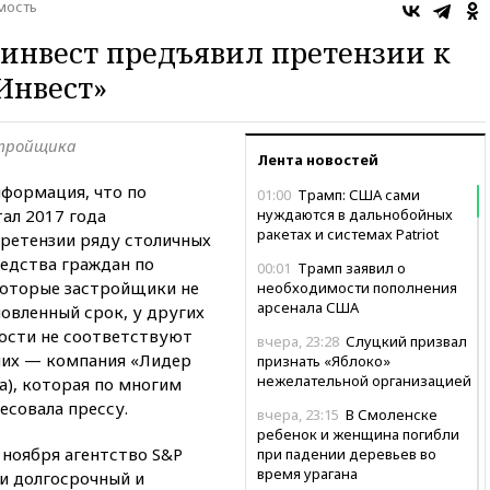
мость
инвест предъявил претензии к
Инвест»
стройщика
Лента новостей
нформация, что по
01:00
Трамп: США сами
тал 2017 года
нуждаются в дальнобойных
ракетах и системах Patriot
ретензии ряду столичных
едства граждан по
00:01
Трамп заявил о
которые застройщики не
необходимости пополнения
арсенала США
овленный срок, у других
ости не соответствуют
вчера, 23:28
Слуцкий призвал
них — компания «Лидер
признать «Яблоко»
нежелательной организацией
а), которая по многим
есовала прессу.
вчера, 23:15
В Смоленске
ребенок и женщина погибли
 ноября агентство S&P
при падении деревьев во
время урагана
ии долгосрочный и