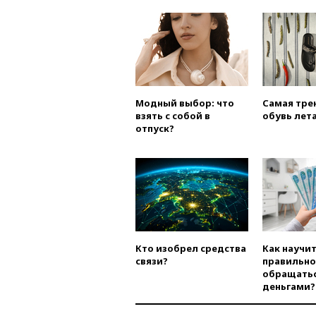
Модный выбор: что
Самая тре
взять с собой в
обувь лета
отпуск?
Кто изобрел средства
Как научи
связи?
правильно
обращатьс
деньгами?