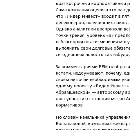
краткосрочный корпоративный ре
Сама компания оценила это как д
что «Лидер Инвест» входит в пя
девелоперов, получивших наивыс
Однако аналитики восприняли все 
точки зрения, уровень «В» предпо
неблагоприятные изменения мог
выполнить свои долговые обязат
сегодняшняя новость так взбудо
За комментариями BFM.ru обрати
кстати, недоумевают, почему, е
своем не сочли необходимым ука
одному проекту «Лидер Инвест»
Абрамцевской» — авторскому ар
доступности от станции метро А
нормативов.
По словам начальника управлени
Большаковой, компания ежеквар
органам рынка недвижимости по 