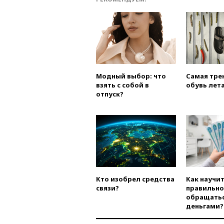
Модный выбор: что
Самая тре
взять с собой в
обувь лета
отпуск?
Кто изобрел средства
Как научи
связи?
правильно
обращатьс
деньгами?