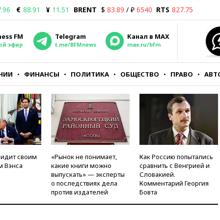
.96
€
88.91
¥
11.51
BRENT
$
83.89
/ ₽
6540
RTS
827.75
ness FM
Telegram
Канал в MAX
ой эфир
t.me/BFMnews
max.ru/bfm
НИИ
ФИНАНСЫ
ПОЛИТИКА
ОБЩЕСТВО
ПРАВО
АВТ
видит своим
«Рынок не понимает,
Как Россию попытались
м Вэнса
какие книги можно
сравнить с Венгрией и
выпускать» — эксперты
Словакией.
о последствиях дела
Комментарий Георгия
против издателей
Бовта