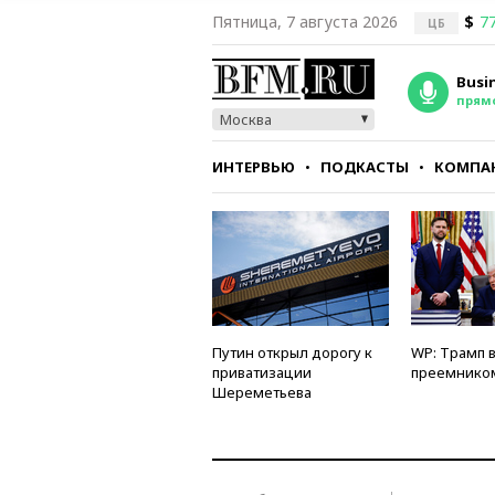
Пятница, 7 августа 2026
$
77
ЦБ
Busi
прям
Москва
ИНТЕРВЬЮ
ПОДКАСТЫ
КОМПА
СТИЛЬ
ТЕСТЫ
Путин открыл дорогу к
WP: Трамп 
приватизации
преемнико
Шереметьева