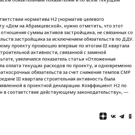
отменяет часть рейсов в Сочи
и Геленджик
вчера, 21:25
Руслан Терновой
тветствии норматива Н2 (норматив целевого
выиграл золото чемпионата
ту «Дом на Абрамцевской», нужно отметить, что этот
Европы в прыжках с 10-
з отношения суммы активов застройщика, не связанных со
метровой вышки
ельств застройщика за исключением обязательств по ДДУ.
вчера, 21:10
РФ не получала
ому проекту произошло впервые по итогам III квартала
обращений о прекращении
строительной активности, связанной с заменой
концессии строительства ж/д
льтате, увеличился показатель статьи «Отложенные
в Армении
ла оплата текущих расходов по проекту, и одновременно
вчера, 21:00
В России вновь
раткосрочных обязательств за счет снижения темпов СМР
обсуждают эксперимент по
ередине III квартала строительная активность была
онлайн-продаже алкоголя
аявленной в проектной декларации. Коэффициент Н2 по
вчера, 20:45
Матвиенко:
ен в соответствие действующему законодательству», —
россиянам могут
рекомендовать не посещать
Армению
вчера, 20:35
ПВО за день
сбила еще 281 украинский
беспилотник над Россией
вчера, 20:27
Ямпольская