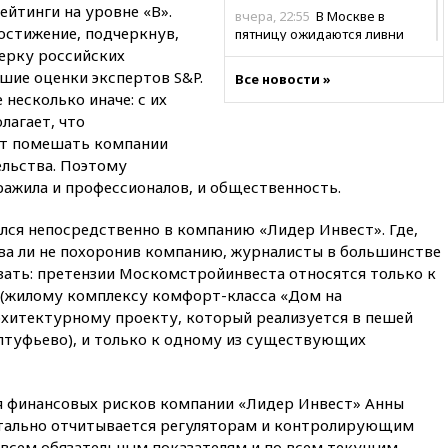
йтинги на уровне «В».
вчера, 22:55
В Москве в
остижение, подчеркнув,
пятницу ожидаются ливни
терку российских
вчера, 22:35
Винисиус
шие оценки экспертов S&P.
Все новости »
продлил контракт с «Реалом»
несколько иначе: с их
до 2032 года
лагает, что
вчера, 22:28
Отказаться от
ут помешать компании
российского гражданства
ельства. Поэтому
станет значительно дороже
ражила и профессионалов, и общественность.
вчера, 22:20
Путин назвал 76-ю
гвардейскую десантно-
лся непосредственно в компанию «Лидер Инвест». Где,
штурмовую дивизию
два ли не похоронив компанию, журналисты в большинстве
легендарной
зать: претензии Москомстройинвеста относятся только к
вчера, 22:15
Путин заслушал
 (жилому комплексу комфорт-класса «Дом на
доклад о ситуации на
хитектурному проекту, который реализуется в пешей
добропольском направлении
лтуфьево), и только к одному из существующих
вчера, 21:58
Генпрокуратура
признала нежелательным в
РФ американский Human
я финансовых рисков компании «Лидер Инвест» Анны
Rights Foundation
тально отчитывается регуляторам и контролирующим
вчера, 21:35
«Аэрофлот»
всем обязательным показателям и по всем текущим