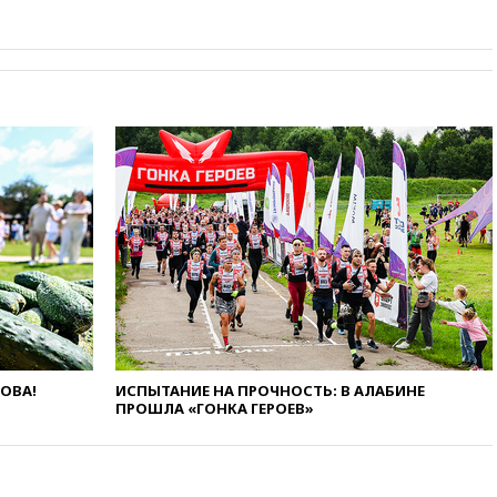
вчера, 19:20
Число ломбардов
в РФ превысило максимум
2022 года
вчера, 19:15
Жуковский и
аэропорт Геленджика
возобновили работу
вчера, 19:00
Путин уточнил
порядок присвоения воинских
званий добровольцам
вчера, 18:50
Euractiv: восток
Финляндии приходит в упадок
без российских туристов
вчера, 18:35
В Жуковском и
аэропорту Геленджика
введены ограничения
вчера, 18:21
Зюганов
ЛОВА!
ИСПЫТАНИЕ НА ПРОЧНОСТЬ: В АЛАБИНЕ
присоединился к критике
ПРОШЛА «ГОНКА ГЕРОЕВ»
«Яблока»
вчера, 18:15
Четыре человека
пострадали при атаках ВСУ на
Белгородскую область