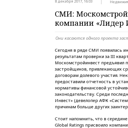
8 декабря 2017, 16:03
Недвижи
СМИ: Москомстрой
компании «Лидер 
Они касаются одного проекта за
Сегодня в ряде СМИ появилась и
результатам проверки за III квар
Москомстройинвест предъявил п
застройщиков, привлекающих ср
договорам долевого участия. Не
предоставили отчетность в устан
нормативы финансовой устойчив
законодательству. Среди послед
Инвест» (девелопер АФК «Систем
причинам больше других заинтер
Стоит напомнить, что в середине
Global Ratings присвоило компан