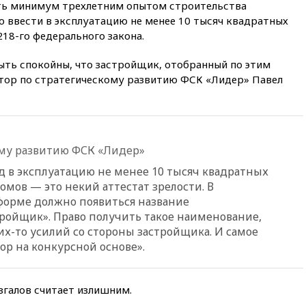
13:53
Сенаторы Аргентины
ать минимум трехлетним опытом строительства
одобрили скандальный
о ввести в эксплуатацию не менее 10 тысяч квадратных
законопроект о частной
218-го федерального закона.
собственности
13:36
ABC News: запасы
ть спокойны, что застройщик, отобранный по этим
вооружений США достигли
ктор по стратегическому развитию ФСК «Лидер» Павел
крайне низкого уровня
13:16
«Родина» просит
Верховный суд снять «Яблоко»
с выборов
ому развитию ФСК «Лидер»
13:11
Путин обсудил с
президентом ОАЭ ситуацию в
д в эксплуатацию не менее 10 тысяч квадратных
Персидском заливе и на
мов — это некий аттестат зрелости. В
Украине
форме должно появиться название
13:09
Суд обязал москвичку
ройщик». Право получить такое наименование,
выселить из квартиры
их-то усилий со стороны застройщика. И самое
крокодила, лису и других
бор на конкурсной основе».
животных
12:51
Россия планирует
запустить групповые
згалов считает излишним.
безвизовые турпоездки для
Вьетнама