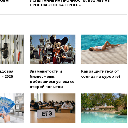
ЛОВА!
ИСПЫТАНИЕ НА ПРОЧНОСТЬ: В АЛАБИНЕ
признала свою вину
ПРОШЛА «ГОНКА ГЕРОЕВ»
10:41
Пашинян: Армения
понимает невозможность
одновременного членства в
ЕС и ЕАЭС
10:21
ФСБ задержала более
20 сотрудников пунктов
обмена криптовалюты в
«Москве-Сити»
10:13
Минтранс предлагает
тратить средства дорожных
фондов на защиту трасс от
ндовая
Знаменитости и
Как защититься от
БПЛА
 – 2026
бизнесмены,
солнца на курорте?
добившиеся успеха со
09:56
Хакеры нашли
второй попытки
документы об ударах ВСУ по
нефтяным терминалам в
России
09:49
WSJ: Трамп «сходит с
ума» из-за сообщений в СМИ
об истощении боеприпасов у
США