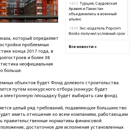
14:52
Турция, Саудовская
Аравия и Пакистан
объединились в военный
альянс
14:39
Экс-издатель Popcorn
Books получил условный срок
каза, который определяет
по делу о пропаганде ЛГБТ
достройки проблемных
Все новости »
14:34
Минпромторг не
тике конца 2017 года, в
намерен сокращать перечень
долгостроев и более 38
товаров для параллельного
атистика неофициальная
импорта
го больше.
14:14
Роспотребнадзор
одобрил открытие сезона на
мных объектов будет Фонд долевого строительства.
105 пляжах в Анапе
ится путем конкурсного отбора (конкурс будет
14:09
Глава Тувы включил
 а электронную площадку будет выбирать сам фонд).
сенатора Нарусову в список
кандидатов в Совфед
яется целый ряд требований, подавляющее большинство
13:57
Wildberries запустит
 будет иметь отношение ко всем компаниям, работающим
программу по открытию
ть правительственные нормативы финансовой
партнерских хабов
 положение, достаточное для исполнения установленных