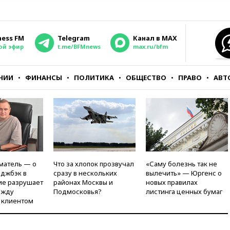
ness FM
Telegram
Канал в MAX
ой эфир
t.me/BFMnews
max.ru/bfm
НИИ
ФИНАНСЫ
ПОЛИТИКА
ОБЩЕСТВО
ПРАВО
АВТ
матель — о
Что за хлопок прозвучал
«Саму болезнь так не
рджбэк в
сразу в нескольких
вылечить» — Юргенс о
ие разрушает
районах Москвы и
новых правилах
ежду
Подмосковья?
листинга ценных бумаг
 клиентом