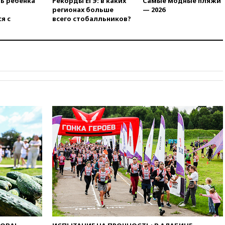
ть ребенка
Рекорды ЕГЭ: в каких
Самые модные пляжи
пострадавших от атак БПЛА
регионах больше
— 2026
продавцов
я с
всего стобалльников?
11:38
Шадаев исключил
запуск мессенджера на
«Госуслугах»
11:22
При стрельбе в школе в
Таиланде погибли пять
человек
11:19
Россия рассчитывает
заключить безвизовые
соглашения с Индонезией и
Малайзией
11:04
«Ведомости»: на партию
«Яблоко» ополчились
конкуренты
10:59
Торговые центры и кафе
в России могут обязать
раздавать питьевую воду
бесплатно
10:41
Бывшая глава брокера
Mind Money Юлия Хандошко