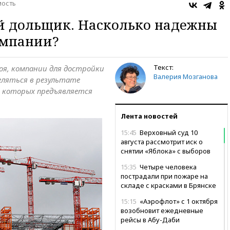
ость
 дольщик. Насколько надежны
омпании?
Текст:
оя, компании для достройки
Валерия Мозганова
еляться в результате
м которых предъявляется
Лента новостей
15:45
Верховный суд 10
августа рассмотрит иск о
снятии «Яблока» с выборов
15:35
Четыре человека
пострадали при пожаре на
складе с красками в Брянске
15:15
«Аэрофлот» с 1 октября
возобновит ежедневные
рейсы в Абу-Даби