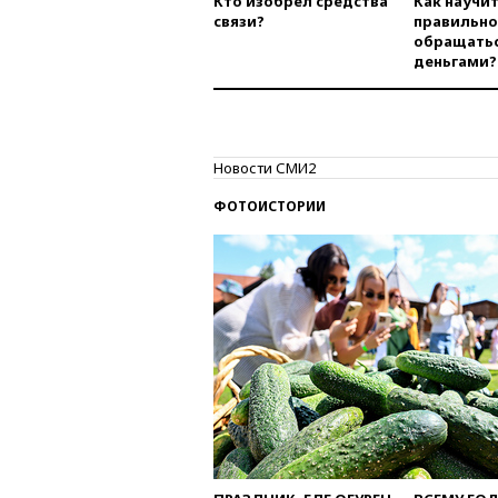
Кто изобрел средства
Как научи
связи?
правильно
обращатьс
деньгами?
Новости СМИ2
ФОТОИСТОРИИ