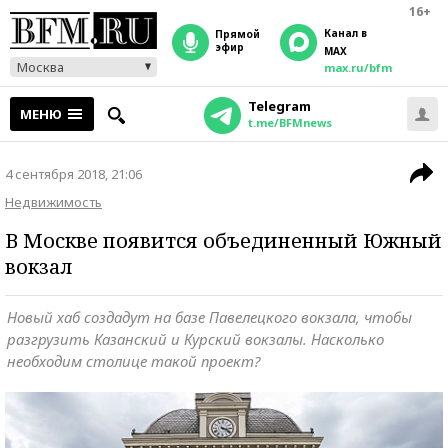
16+
Канал в
прямой
эфир
MAX
Москва
max.ru/bfm
Telegram
МЕНЮ
t.me/BFMnews
4 сентября 2018, 21:06
Недвижимость
В Москве появится объединенный Южный
вокзал
Новый хаб создадут на базе Павелецкого вокзала, чтобы
разгрузить Казанский и Курский вокзалы. Насколько
необходим столице такой проект?