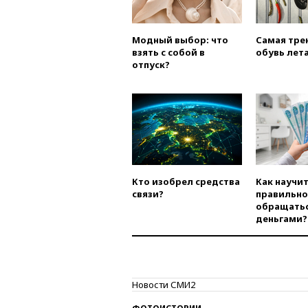
Модный выбор: что
Самая тре
взять с собой в
обувь лета
отпуск?
Кто изобрел средства
Как научи
связи?
правильно
обращатьс
деньгами?
Новости СМИ2