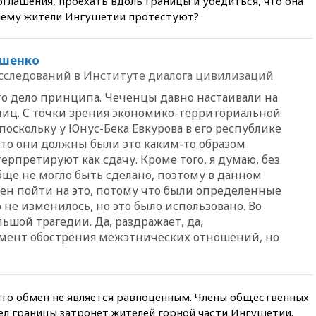
глашения, проехать вдоль границы и убедиться, что она
призвала оптимизировать
Почему жители Ингушетии протестуют?
олимпиады для поступления в
вузы
вчера, 20:15
Минтранс
ашенко
предложил оплачивать
сследований в Институте диалога цивилизаций
защиту дорог от БПЛА из
средств на ремонт
это дело принципа. Чеченцы давно настаивали на
иц. С точки зрения экономико-территориальной
вчера, 20:00
Зеленский 8
 поскольку у Юнус-Бека Евкурова в его республике
августа посетит Сербию с
 то они должны были это каким-то образом
официальным визитом
терпретируют как сдачу. Кроме того, я думаю, без
вчера, 19:58
В Госдуму будет
бще не могло быть сделано, поэтому в данном
внесен законопроект об
ен пойти на это, потому что были определенные
отмене ЕГЭ
 не изменилось, но это было использовано. Во
вчера, 19:50
Аэропорты Сочи и
льшой трагедии. Да, раздражает, да,
Ярославля приостановили
омент обострения межэтнических отношений, но
работу
вчера, 19:35
WP: Трамп
призвал доноров-
республиканцев поддержать
то обмен не является равноценным. Члены общественных
Вэнса на выборах 2028 года
ел границы затронет жителей горной части Ингушетии.