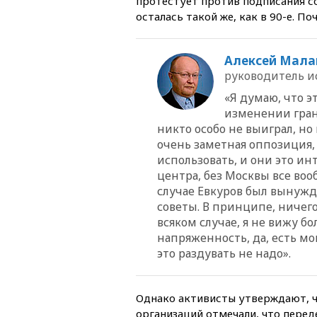
протестует против подписания со
осталась такой же, как в 90-е. 
Алексей Мал
руководитель и
«Я думаю, что 
изменении гран
никто особо не выиграл, но
очень заметная оппозиция,
использовать, и они это ин
центра, без Москвы все воо
случае Евкуров был вынужд
советы. В принципе, ничего
всяком случае, я не вижу бо
напряженность, да, есть м
это раздувать не надо».
Однако активисты утверждают, ч
организаций отмечали, что перед