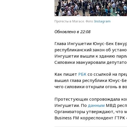
Протесты в Магасе. Фото:
Instagram
Обновлено в 22:08
Глава Ингушетии Юнус-Бек Евку
республиканский закон об устано
Ингушетии вышли к зданию парла
Силовики эвакуировали депутатов
Как пишет
РБК
со ссылкой на пре
вышел глава республики Юнус-Бек
чего силовики открыли огонь в во
Протестующих сопровождала конн
Ингушетии. По
данным
МВД респу
Организаторы утверждают, что м
Business FM корреспондент ГТРК