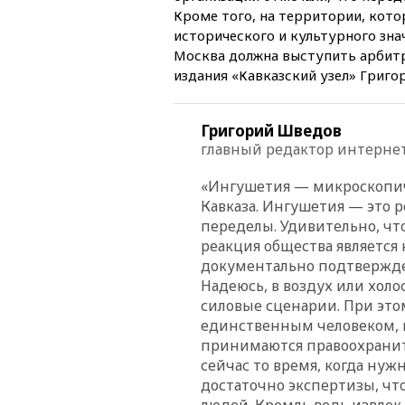
Кроме того, на территории, кот
исторического и культурного зна
Москва должна выступить арбитр
издания «Кавказский узел» Григо
Григорий Шведов
главный редактор интернет
«Ингушетия — микроскопич
Кавказа. Ингушетия — это 
переделы. Удивительно, чт
реакция oбщества является
документально подтвержден
Надеюсь, в воздух или холо
силовые сценарии. При этом
единственным человеком, 
принимаются правоохраните
сейчас то время, когда нуж
достаточно экспертизы, чт
людей. Кремль ведь извлек