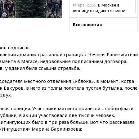
вчера, 22:55
В Москве в
пятницу ожидаются ливни
вчера, 22:35
Винисиус
Все новости »
продлил контракт с «Реалом»
до 2032 года
вчера, 22:28
Отказаться от
российского гражданства
ров подписал
станет значительно дороже
влении административной границы с Чечней. Ранее жители
мента в Магасе, недовольные подписанием договора.
вчера, 22:20
Путин назвал 76-ю
гвардейскую десантно-
, у здания была слышна стрельба.
штурмовую дивизию
легендарной
дседателя местного отделения «Яблока», в момент, когда
 Евкуров, в него из толпы полетела пустая бутылка, после
вчера, 22:15
Путин заслушал
доклад о ситуации на
здух.
добропольском направлении
ая полиция. Участники митинга принесли с собой флаги
вчера, 21:58
Генпрокуратура
признала нежелательным в
блики, в акции участвовали две тысячи человек.
РФ американский Human
итингующих было в три раза больше. Вот что рассказала
Rights Foundation
 «Ингушетия» Марина Баркинхоева:
вчера, 21:35
«Аэрофлот»