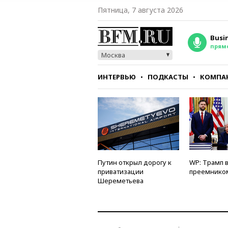
Пятница, 7 августа 2026
Busi
прям
Москва
ИНТЕРВЬЮ
ПОДКАСТЫ
КОМПА
СТИЛЬ
ТЕСТЫ
Путин открыл дорогу к
WP: Трамп 
приватизации
преемнико
Шереметьева