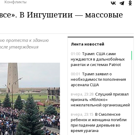
Конфликты
 все». В Ингушетии — массовые
ию протеста к зданию
Лента новостей
после утверждения
01:00
Трамп: США сами
нуждаются в дальнобойных
ракетах и системах Patriot
00:01
Трамп заявил о
необходимости пополнения
арсенала США
вчера, 23:28
Слуцкий призвал
признать «Яблоко»
нежелательной организацией
вчера, 23:15
В Смоленске
ребенок и женщина погибли
при падении деревьев во
время урагана