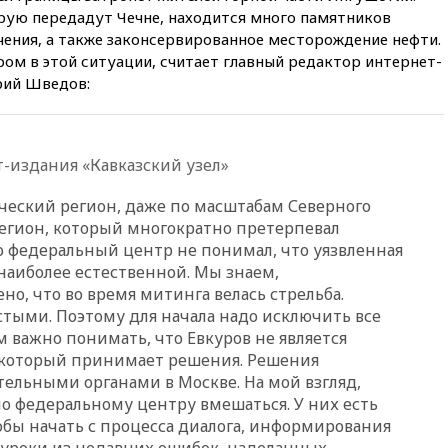
вчера, 19:20
Число ломбардов
орую передадут Чечне, находится много памятников
в РФ превысило максимум
чения, а также законсервированное месторождение нефти.
2022 года
ом в этой ситуации, считает главный редактор интернет-
вчера, 19:15
Жуковский и
рий Шведов:
аэропорт Геленджика
возобновили работу
вчера, 19:00
Путин уточнил
порядок присвоения воинских
-издания «Кавказский узел»
званий добровольцам
еский регион, даже по масштабам Северного
вчера, 18:50
Euractiv: восток
Финляндии приходит в упадок
регион, который многократно претерпевал
без российских туристов
о федеральный центр не понимал, что уязвленная
 наиболее естественной. Мы знаем,
вчера, 18:35
В Жуковском и
аэропорту Геленджика
о, что во время митинга велась стрельба.
введены ограничения
стыми. Поэтому для начала надо исключить все
 важно понимать, что Евкуров не является
вчера, 18:21
Зюганов
присоединился к критике
который принимает решения. Решения
«Яблока»
льными органами в Москве. На мой взгляд,
но федеральному центру вмешаться. У них есть
вчера, 18:15
Четыре человека
обы начать с процесса диалога, информирования
пострадали при атаках ВСУ на
Белгородскую область
 уроки из недавних ошибок, наделанных