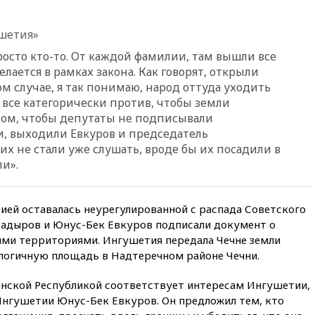
отменяет часть рейсов в Сочи
и Геленджик
шетия»
вчера, 21:25
Руслан Терновой
выиграл золото чемпионата
просто кто-то. От каждой фамилии, там вышли все
Европы в прыжках с 10-
лается в рамках закона. Как говорят, открыли
метровой вышки
ом случае, я так понимаю, народ оттуда уходить
вчера, 21:10
РФ не получала
, все категорически против, чтобы земли
обращений о прекращении
 том, чтобы депутаты не подписывали
концессии строительства ж/д
ли, выходили Евкуров и председатель
в Армении
 их не стали уже слушать, вроде бы их посадили в
вчера, 21:00
В России вновь
и».
обсуждают эксперимент по
онлайн-продаже алкоголя
вчера, 20:45
Матвиенко:
ией оставалась неурегулированной с распада Советского
россиянам могут
 Кадыров и Юнус-Бек Евкуров подписали документ о
рекомендовать не посещать
ми территориями. Ингушетия передала Чечне земли
Армению
алогичную площадь в Надтеречном районе Чечни.
вчера, 20:35
ПВО за день
сбила еще 281 украинский
ченской Республикой соответствует интересам Ингушетии,
беспилотник над Россией
 Ингушетии Юнус-Бек Евкуров. Он предложил тем, кто
вчера, 20:27
Ямпольская