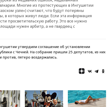
Балкарии. Многие из протестующих в Ингушетии
вчера, 18:00
Совет мира
азском узле») считают, что будут потеряны
выбрал подрядчика для
строительства военной базы в
ы, в которых живут люди. Если эта информация
Газе
сти просветительскую работу. Это все нужно
 площади нужен арбитр, a не гвардеец с
вчера, 17:50
Миронов призвал
снять «Яблоко» с выборов в
Госдуму
вчера, 17:45
Правительство
нгушетии утвердили соглашение об установлении
получит «золотую акцию» в
управлении аэропортом
лики с Чечней. На собрание пришли 25 депутатов, из них
Шереметьево
и против, пятеро воздержались.
вчера, 17:35
Шесть человек
пострадали при ударе ВСУ по
автобусу в Запорожской
области
вчера, 17:25
В аэропортах
Сочи и Геленджика сняты
ограничения
вчера, 17:17
Власти РФ
помогут пострадавшему от