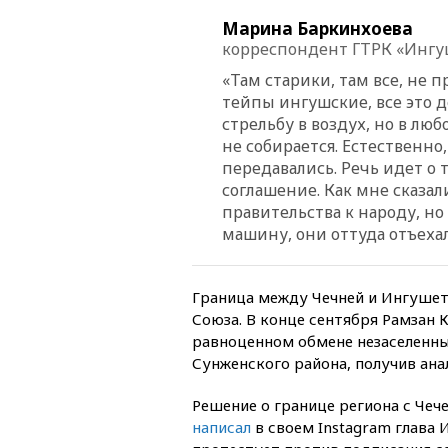
Марина Баркинхоева
корреспондент ГТРК «Ингу
«Там старики, там все, не 
тейпы ингушские, все это де
стрельбу в воздух, но в люб
не собирается. Естественно
передавались. Речь идет о
соглашение. Как мне сказа
правительства к народу, но
машину, они оттуда отъехал
Граница между Чечней и Ингушет
Союза. В конце сентября Рамзан
равноценном обмене незаселенны
Сунженского района, получив ан
Решение о границе региона с Че
написал
в своем Instagram глава