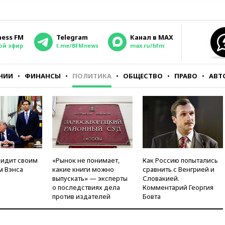
ness FM
Telegram
Канал в MAX
ой эфир
t.me/BFMnews
max.ru/bfm
НИИ
ФИНАНСЫ
ПОЛИТИКА
ОБЩЕСТВО
ПРАВО
АВТ
видит своим
«Рынок не понимает,
Как Россию попытались
м Вэнса
какие книги можно
сравнить с Венгрией и
выпускать» — эксперты
Словакией.
о последствиях дела
Комментарий Георгия
против издателей
Бовта