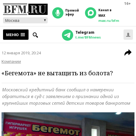
16+
Канал в
прямой
эфир
MAX
Москва
max.ru/bfm
Telegram
МЕНЮ
t.me/BFMnews
12 января 2019, 20:24
Компании
«Бегемота» не вытащить из болота?
Московский кредитный банк сообщил о намерении
обратиться в суд с заявлением о признании одной из
крупнейших торговых сетей детских товаров банкротом