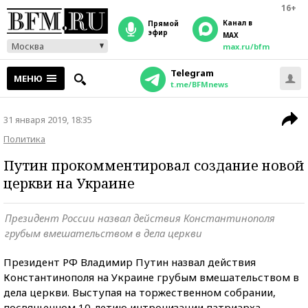
16+
Канал в
прямой
эфир
MAX
Москва
max.ru/bfm
Telegram
МЕНЮ
t.me/BFMnews
31 января 2019, 18:35
Политика
Путин прокомментировал создание новой
церкви на Украине
Президент России назвал действия Константинополя
грубым вмешательством в дела церкви
Президент РФ Владимир Путин назвал действия
Константинополя на Украине грубым вмешательством в
дела церкви. Выступая на торжественном собрании,
посвященном 10-летию интронизации патриарха