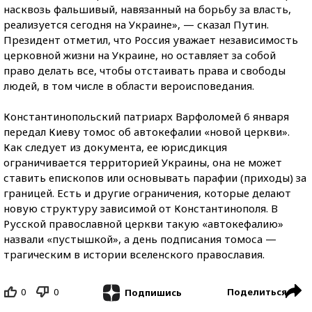
насквозь фальшивый, навязанный на борьбу за власть,
реализуется сегодня на Украине», — сказал Путин.
Президент отметил, что Россия уважает независимость
церковной жизни на Украине, но оставляет за собой
право делать все, чтобы отстаивать права и свободы
людей, в том числе в области вероисповедания.
Константинопольский патриарх Варфоломей 6 января
передал Киеву томос об автокефалии «новой церкви».
Как следует из документа, ее юрисдикция
ограничивается территорией Украины, она не может
ставить епископов или основывать парафии (приходы) за
границей. Есть и другие ограничения, которые делают
новую структуру зависимой от Константинополя. В
Русской православной церкви такую «автокефалию»
назвали «пустышкой», а день подписания томоса —
трагическим в истории вселенского православия.
0
0
Поделиться
Подпишись