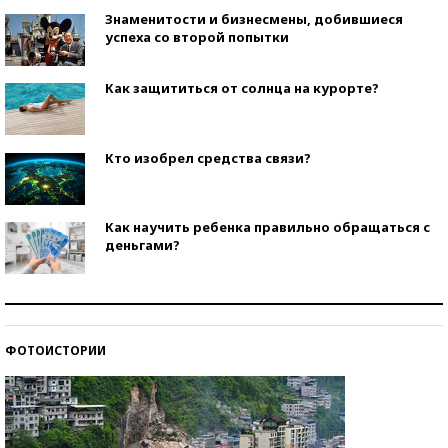
Знаменитости и бизнесмены, добившиеся
успеха со второй попытки
Как защититься от солнца на курорте?
Кто изобрел средства связи?
Как научить ребенка правильно обращаться с
деньгами?
Рекорды ЕГЭ: в каких регионах больше всего
стобалльников?
ФОТОИСТОРИИ
Самые модные пляжи — 2026