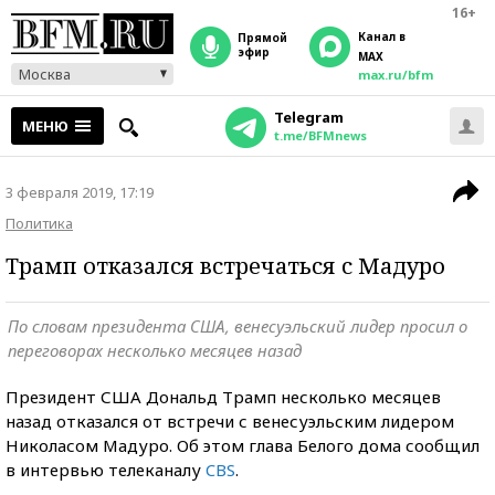
16+
Канал в
прямой
эфир
MAX
Москва
max.ru/bfm
Telegram
МЕНЮ
t.me/BFMnews
3 февраля 2019, 17:19
Политика
Трамп отказался встречаться с Мадуро
По словам президента США, венесуэльский лидер просил о
переговорах несколько месяцев назад
Президент США Дональд Трамп несколько месяцев
назад отказался от встречи с венесуэльским лидером
Николасом Мадуро. Об этом глава Белого дома сообщил
в интервью телеканалу
CBS
.