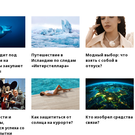
вчера, 20:15
Сенат США
одобрил ужесточение
санкций против России и
Ирана
вчера, 20:00
СК возбудил дело
против журналистки Катерины
Гордеевой о фейках о ВС
России
одит под
Путешествие в
Модный выбор: что
вчера, 19:45
ISU предоставил
м на
Исландию по следам
взять с собой в
нейтральный статус
ы закупают
«Интерстеллара»
отпуск?
фигуристкам Валиевой и
ы
Трусовой
вчера, 19:35
Зеленский
впервые совершил
официальный визит в Сербию
вчера, 19:19
Россиянка
погибла во Французских
Альпах
сти и
Как защититься от
Кто изобрел средства
ы,
солнца на курорте?
связи?
вчера, 19:00
Открытое
я успеха со
горение на складе в Брянске
пытки
ликвидировано