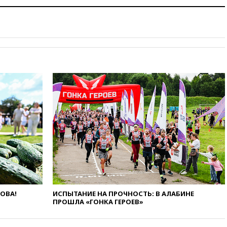
НЛО
вчера, 21:00
На границе
Украины с Польшей скопилось
свыше 6,5 тысячи грузовиков
вчера, 20:53
Швыдкой:
«Интервидение» точно
пройдет в 2026 году
вчера, 20:45
ПВО за день
сбила еще 75 украинских
беспилотников над Россией
вчера, 20:35
Велосипедист
погиб при атаке FPV-дрона в
Белгородской области
вчера, 20:30
Лидию Невзорову
заочно арестовали по делу о
финансировании
экстремизма
ЛОВА!
ИСПЫТАНИЕ НА ПРОЧНОСТЬ: В АЛАБИНЕ
вчера, 20:20
Суд США
ПРОШЛА «ГОНКА ГЕРОЕВ»
постановил остановить
строительство бального зала в
Белом доме