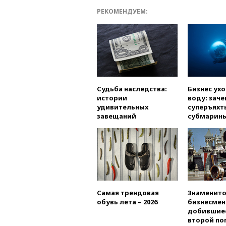
РЕКОМЕНДУЕМ:
Судьба наследства:
Бизнес ух
истории
воду: заче
удивительных
суперъяхт
завещаний
субмарин
Самая трендовая
Знаменито
обувь лета – 2026
бизнесмен
добившиес
второй по