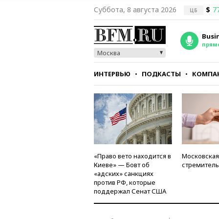
Суббота, 8 августа 2026
$
7
ЦБ
Busi
прям
Москва
ИНТЕРВЬЮ
ПОДКАСТЫ
КОМПА
СТИЛЬ
ТЕСТЫ
«Право вето находится в
Московская
Киеве» — Бовт об
стремитель
«адских» санкциях
против РФ, которые
поддержал Сенат США