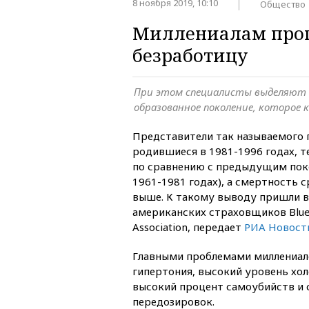
8 ноября 2019, 10:10
Общество
Миллениалам прог
безработицу
При этом специалисты выделяют 
образованное поколение, которое к
Представители так называемого 
родившиеся в 1981-1996 годах, 
по сравнению с предыдущим пок
1961-1981 годах), а смертность с
выше. К такому выводу пришли 
американских страховщиков Blue C
Association, передает
РИА Новост
Главными проблемами миллениало
гипертония, высокий уровень хол
высокий процент самоубийств и 
передозировок.