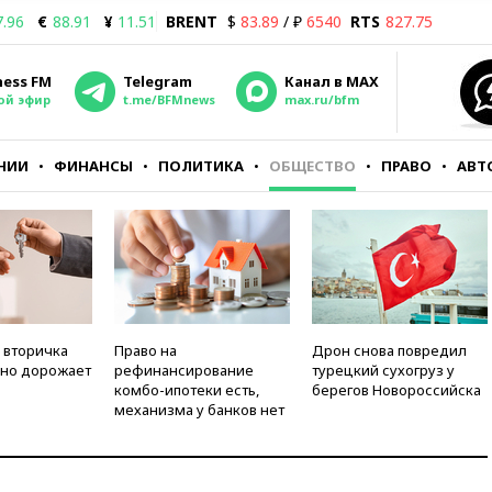
7.96
€
88.91
¥
11.51
BRENT
$
83.89
/ ₽
6540
RTS
827.75
ness FM
Telegram
Канал в MAX
ой эфир
t.me/BFMnews
max.ru/bfm
НИИ
ФИНАНСЫ
ПОЛИТИКА
ОБЩЕСТВО
ПРАВО
АВТ
 вторичка
Право на
Дрон снова повредил
но дорожает
рефинансирование
турецкий сухогруз у
комбо-ипотеки есть,
берегов Новороссийска
механизма у банков нет