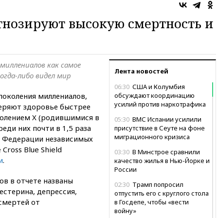
нозируют высокую смертность и
миллениалов как самое
Лента новостей
огда-либо видел мир
06:30
США и Колумбия
поколения миллениалов,
обсуждают координацию
усилий против наркотрафика
теряют здоровье быстрее
олением X (родившимися в
05:30
ВМС Испании усилили
реди них почти в 1,5 раза
присутствие в Сеуте на фоне
миграционного кризиса
в Федерации независимых
ross Blue Shield
03:30
В Минстрое сравнили
и
.
качество жилья в Нью-Йорке и
России
в в отчете названы
02:30
Трамп попросил
естерина, депрессия,
отпустить его с круглого стола
смертей от
в Госдепе, чтобы «вести
войну»