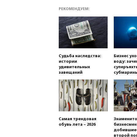
РЕКОМЕНДУЕМ:
Судьба наследства:
Бизнес ух
истории
воду: заче
удивительных
суперъяхт
завещаний
субмарин
Самая трендовая
Знаменито
обувь лета – 2026
бизнесмен
добившиес
второй по