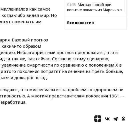
01:35
Мигрант погиб при
миллениалов как самое
попытке попасть из Марокко в
 когда-либо видел мир. Но
Сеуту на параплане
могут помешать им
Все новости »
00:30
FT: ЕС не готов принять в
блок Украину из-за уровня
коррупции
ария. Базовый прогноз
вчера, 23:35
Лукашенко
м каким-то образом
объяснил экономическую
енцию. Неблагоприятный прогноз предполагает, что в
выгоду безвизового режима с
дти так же, как сейчас. Согласно этому сценарию,
ЕС
 увеличение смертности по сравнению с поколением Х в
вчера, 22:59
На башню
и этого поколения потратят на лечение на треть больше,
ресторана «Армения» в
тысячи долларов в год.
Москве вернут утраченную
скульптуру балерины
реждают, что миллениалы из-за проблем со здоровьем не
вчера, 22:45
Литовец
ктивностью. А многим представителям поколения 1981—
протаранил погранпункт при
безработица.
попытке попасть в Россию
вчера, 22:28
Бессент
анонсировал скорое
соглашение о прекращении
огня США и Ирана