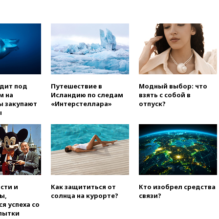
вчера, 22:15
Три человека
получили ножевые ранения
при нападении в Чехии
вчера, 22:00
Путин поручил
выделить средства на новые
РЛС для Белгородской
области
вчера, 21:56
The Atlantic: Маск
одит под
Путешествие в
Модный выбор: что
отказал Украине в
м на
Исландию по следам
взять с собой в
использовании Starlink для
ы закупают
«Интерстеллара»
отпуск?
атак вглубь РФ
ы
вчера, 21:35
После пожара на
складе в Брянске возбудили
уголовное дело
вчера, 21:26
Лидеры сборной
РФ по гимнастике получили
официальный отказ в визах от
Хорватии
сти и
Как защититься от
Кто изобрел средства
ы,
солнца на курорте?
связи?
вчера, 21:15
Пентагон
я успеха со
опубликовал 16 новых видео с
пытки