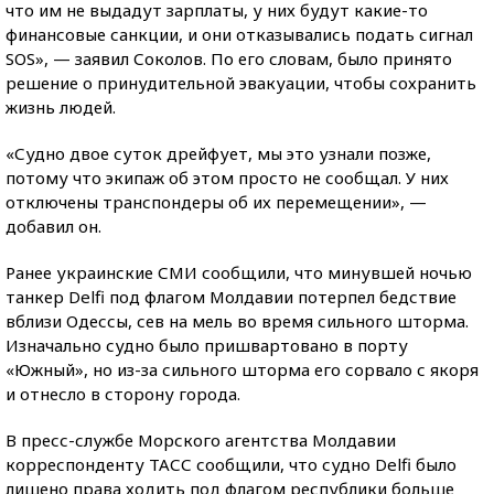
что им не выдадут зарплаты, у них будут какие-то
финансовые санкции, и они отказывались подать сигнал
SOS», — заявил Соколов. По его словам, было принято
решение о принудительной эвакуации, чтобы сохранить
жизнь людей.
«Судно двое суток дрейфует, мы это узнали позже,
потому что экипаж об этом просто не сообщал. У них
отключены транспондеры об их перемещении», —
добавил он.
Ранее украинские СМИ сообщили, что минувшей ночью
танкер Delfi под флагом Молдавии потерпел бедствие
вблизи Одессы, сев на мель во время сильного шторма.
Изначально судно было пришвартовано в порту
«Южный», но из-за сильного шторма его сорвало с якоря
и отнесло в сторону города.
В пресс-службе Морского агентства Молдавии
корреспонденту ТАСС сообщили, что судно Delfi было
лишено права ходить под флагом республики больше