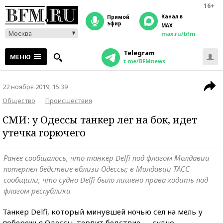
16+
Канал в
прямой
эфир
MAX
Москва
max.ru/bfm
Telegram
МЕНЮ
t.me/BFMnews
22 ноября 2019, 15:39
Общество
Происшествия
СМИ: у Одессы танкер лег на бок, идет
утечка горючего
Ранее сообщалось, что танкер Delfi под флагом Молдавии
потерпел бедствие вблизи Одессы; в Молдавии ТАСС
сообщили, что судно Delfi было лишено права ходить под
флагом республики
Танкер Delfi, который минувшей ночью сел на мель у
побережья Одессы, терпит бедствие — судно