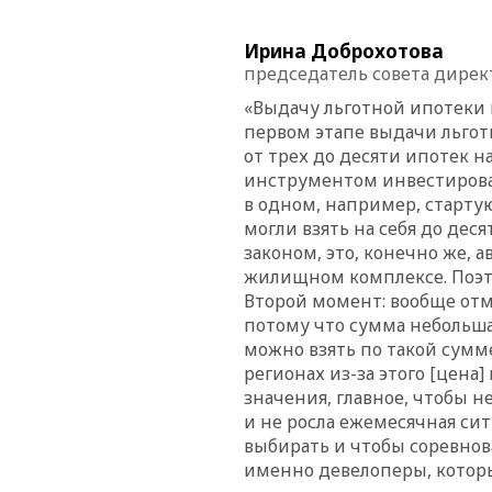
Ирина Доброхотова
председатель совета дире
«Выдачу льготной ипотеки 
первом этапе выдачи льгот
от трех до десяти ипотек н
инструментом инвестировани
в одном, например, старт
могли взять на себя до дес
законом, это, конечно же,
жилищном комплексе. Поэто
Второй момент: вообще отм
потому что сумма небольша
можно взять по такой сумме
регионах из-за этого [цена]
значения, главное, чтобы н
и не росла ежемесячная си
выбирать и чтобы соревнов
именно девелоперы, которы