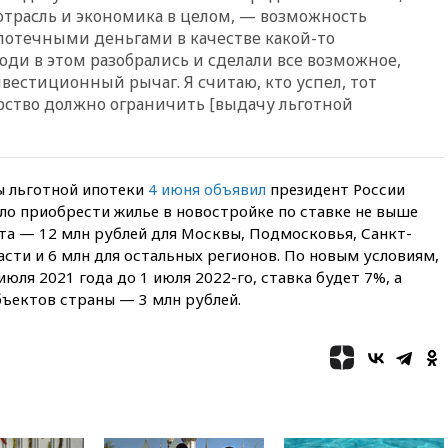
вчера, 19:20
Число ломбардов
трасль и экономика в целом, — возможность
в РФ превысило максимум
потечными деньгами в качестве какой-то
2022 года
ди в этом разобрались и сделали все возможное,
вчера, 19:15
Жуковский и
вестиционный рычаг. Я считаю, кто успел, тот
аэропорт Геленджика
арство должно ограничить [выдачу льготной
возобновили работу
вчера, 19:00
Путин уточнил
порядок присвоения воинских
званий добровольцам
ы льготной ипотеки
4 июня объявил
президент России
вчера, 18:50
Euractiv: восток
ло приобрести жилье в новостройке по ставке не выше
Финляндии приходит в упадок
та — 12 млн рублей для Москвы, Подмосковья, Санкт-
без российских туристов
сти и 6 млн для остальных регионов. По новым условиям,
вчера, 18:35
В Жуковском и
юля 2021 года до 1 июля 2022-го, ставка будет 7%, а
аэропорту Геленджика
бъектов страны — 3 млн рублей.
введены ограничения
вчера, 18:21
Зюганов
присоединился к критике
«Яблока»
вчера, 18:15
Четыре человека
пострадали при атаках ВСУ на
Белгородскую область