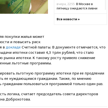
вчера, 22:55
В Москве в
пятницу ожидаются ливни
вчера, 22:35
Винисиус
Все новости »
продлил контракт с «Реалом»
до 2032 года
вчера, 22:28
Отказаться от
ля покупки жилья может
российского гражданства
станет значительно дороже
ности и повысить риск
я в
докладе
Счетной палаты. В документе отмечается, что
вчера, 22:20
Путин назвал 76-ю
ыдачи ипотеки составил 4,3 трлн рублей, что стало
гвардейскую десантно-
штурмовую дивизию
 рынка ипотеки. К такому росту привело снижение
легендарной
венные льготные программы.
вчера, 22:15
Путин заслушал
ировать льготную программу ипотеки при ее продлении
доклад о ситуации на
добропольском направлении
ать ее нуждающимся гражданам. Также, по мнению
ь гражданам пользоваться программой только один раз.
вчера, 21:58
Генпрокуратура
признала нежелательным в
РФ американский Human
сть логика, считает председатель совета директоров
Rights Foundation
на Доброхотова.
вчера, 21:35
«Аэрофлот»