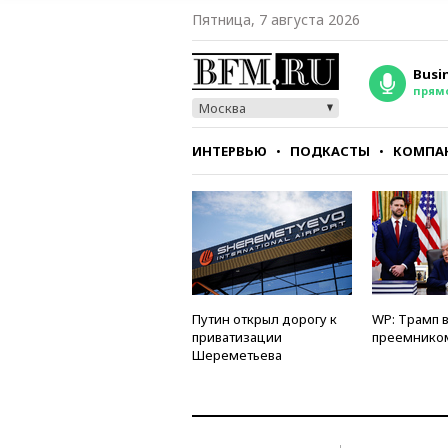
Пятница, 7 августа 2026
Busi
прям
Москва
ИНТЕРВЬЮ
ПОДКАСТЫ
КОМПА
СТИЛЬ
ТЕСТЫ
Путин открыл дорогу к
WP: Трамп 
приватизации
преемнико
Шереметьева