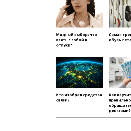
Модный выбор: что
Самая тре
взять с собой в
обувь лета
отпуск?
Кто изобрел средства
Как научи
связи?
правильно
обращатьс
деньгами?