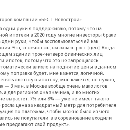
отменяет часть рейсов в Сочи
и Геленджик
вчера, 21:25
Руслан Терновой
кторов компании «БЕСТ-Новострой»
выиграл золото чемпионата
Европы в прыжках с 10-
в одни руки я поддерживаю, потому что на
метровой вышки
ной ипотеки в 2020 году многие инвесторы брали
а одни руки, чтобы воспользоваться ей как
вчера, 21:10
РФ не получала
обращений о прекращении
я. Это, конечно же, вызывало рост [цен]. Когда
концессии строительства ж/д
ующем здании трое-четверо физических лиц
в Армении
яти ипотек, потому что это не запрещалось
вчера, 21:00
В России вновь
 автоматически влияло на поднятие цены в данном
обсуждают эксперимент по
му поправка будет, мне кажется, логичной.
онлайн-продаже алкоголя
енять льготную ипотеку, мне кажется, не нужно,
вчера, 20:45
Матвиенко:
я — 3 млн, в Москве вообще очень мало лотов
россиянам могут
, а для регионов она значима, и во многих
рекомендовать не посещать
 не вырастет. 7% или 8% — уже не имеет такого
Армению
е росла цена за квадратный метр для потребителя
вчера, 20:35
ПВО за день
туация по платежам, чтобы можно было из чего
сбила еще 281 украинский
ались не покупатели, а в соревнование входили
беспилотник над Россией
е предлагают свой продукт».
вчера, 20:27
Ямпольская