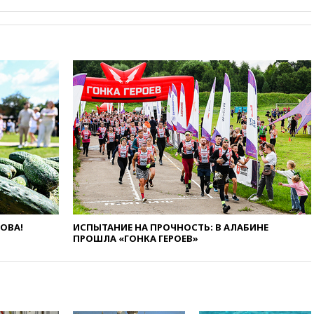
атак на склады Wildberries
бизнесу
вчера, 16:55
Экс-директору
Popcorn Books запросили
четыре года условно
вчера, 16:46
ЦБ:
международные резервы
России снизились
вчера, 16:35
На
восстановление Херсонской
области направят 6,8 млрд
рублей
вчера, 16:16
The Guardian:
ученые США создали
гипоаллергенных собак
ЛОВА!
ИСПЫТАНИЕ НА ПРОЧНОСТЬ: В АЛАБИНЕ
вчера, 15:45
Спутник
ПРОШЛА «ГОНКА ГЕРОЕВ»
«Электро-Л» № 5 введен в
эксплуатацию
вчера, 15:35
Два человека
погибли при атаках дронов
ВСУ в Брянской области