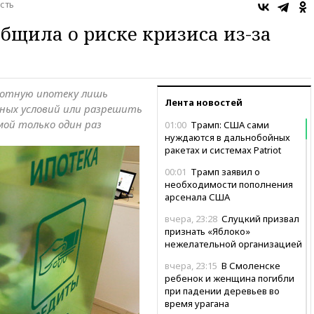
сть
общила о риске кризиса из-за
готную ипотеку лишь
Лента новостей
ых условий или разрешить
ой только один раз
01:00
Трамп: США сами
нуждаются в дальнобойных
ракетах и системах Patriot
00:01
Трамп заявил о
необходимости пополнения
арсенала США
вчера, 23:28
Слуцкий призвал
признать «Яблоко»
нежелательной организацией
вчера, 23:15
В Смоленске
ребенок и женщина погибли
при падении деревьев во
время урагана