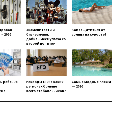
вчера, 18:00
Совет мира
выбрал подрядчика для
строительства военной базы в
Газе
вчера, 17:50
Миронов призвал
ндовая
Знаменитости и
Как защититься от
снять «Яблоко» с выборов в
 – 2026
бизнесмены,
солнца на курорте?
Госдуму
добившиеся успеха со
второй попытки
вчера, 17:45
Правительство
получит «золотую акцию» в
управлении аэропортом
Шереметьево
вчера, 17:35
Шесть человек
пострадали при ударе ВСУ по
автобусу в Запорожской
области
ть ребенка
Рекорды ЕГЭ: в каких
Самые модные пляжи
регионах больше
— 2026
вчера, 17:25
В аэропортах
я с
всего стобалльников?
Сочи и Геленджика сняты
ограничения
вчера, 17:17
Власти РФ
помогут пострадавшему от