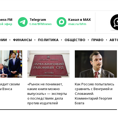
ness FM
Telegram
Канал в MAX
ой эфир
t.me/BFMnews
max.ru/bfm
НИИ
ФИНАНСЫ
ПОЛИТИКА
ОБЩЕСТВО
ПРАВО
АВТ
видит своим
«Рынок не понимает,
Как Россию попытались
м Вэнса
какие книги можно
сравнить с Венгрией и
выпускать» — эксперты
Словакией.
о последствиях дела
Комментарий Георгия
против издателей
Бовта