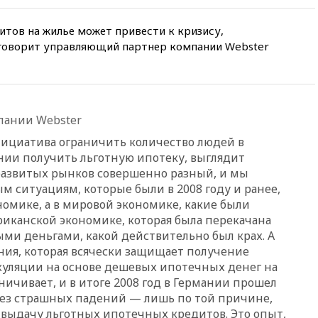
призвала оптимизировать
олимпиады для поступления в
итов на жилье может привести к кризису,
вузы
 говорит управляющий партнер компании Webster
вчера, 20:15
Минтранс
предложил оплачивать
защиту дорог от БПЛА из
средств на ремонт
вчера, 20:00
Зеленский 8
пании Webster
августа посетит Сербию с
инициатива ограничить количество людей в
официальным визитом
янии получить льготную ипотеку, выглядит
вчера, 19:58
В Госдуму будет
развитых рынков совершенно разный, и мы
внесен законопроект об
м ситуациям, которые были в 2008 году и ранее,
отмене ЕГЭ
номике, а в мировой экономике, какие были
вчера, 19:50
Аэропорты Сочи и
иканской экономике, которая была перекачана
Ярославля приостановили
и деньгами, какой действительно был крах. А
работу
ания, которая всячески защищает получение
вчера, 19:35
WP: Трамп
куляции на основе дешевых ипотечных денег на
призвал доноров-
ичивает, и в итоге 2008 год в Германии прошел
республиканцев поддержать
без страшных падений — лишь по той причине,
Вэнса на выборах 2028 года
т выдачу льготных ипотечных кредитов. Это опыт,