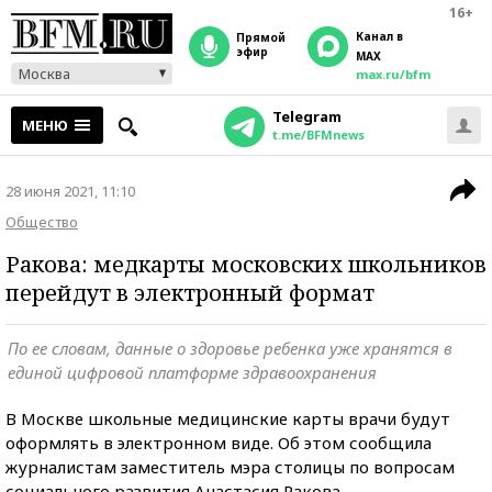
16+
Канал в
прямой
эфир
MAX
Москва
max.ru/bfm
Telegram
МЕНЮ
t.me/BFMnews
28 июня 2021, 11:10
Общество
Ракова: медкарты московских школьников
перейдут в электронный формат
По ее словам, данные о здоровье ребенка уже хранятся в
единой цифровой платформе здравоохранения
В Москве школьные медицинские карты врачи будут
оформлять в электронном виде. Об этом сообщила
журналистам заместитель мэра столицы по вопросам
социального развития Анастасия Ракова.