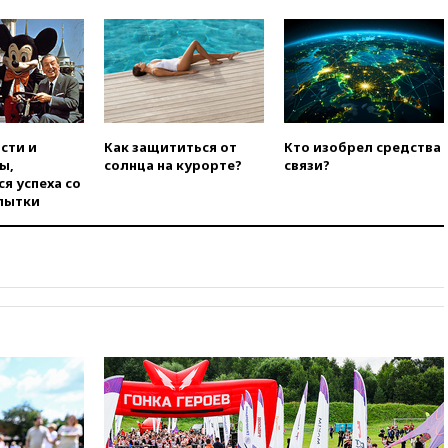
Сеуту на параплане
00:30
FT: ЕС не готов принять в
блок Украину из-за уровня
коррупции
вчера, 23:35
Лукашенко
объяснил экономическую
выгоду безвизового режима с
сти и
Как защититься от
Кто изобрел средства
ЕС
ы,
солнца на курорте?
связи?
я успеха со
вчера, 22:59
На башню
пытки
ресторана «Армения» в
Москве вернут утраченную
скульптуру балерины
вчера, 22:45
Литовец
протаранил погранпункт при
попытке попасть в Россию
вчера, 22:28
Бессент
анонсировал скорое
соглашение о прекращении
огня США и Ирана
вчера, 22:15
Три человека
получили ножевые ранения