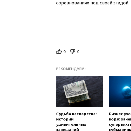
соревнованиях под своей эгидой.
0
0
РЕКОМЕНДУЕМ:
Судьба наследства:
Бизнес ух
истории
воду: заче
удивительных
суперъяхт
завещаний
субмарин