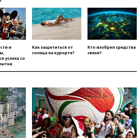
ы
Украины с Польшей скопилось
свыше 6,5 тысячи грузовиков
вчера, 20:53
Швыдкой:
«Интервидение» точно
пройдет в 2026 году
вчера, 20:45
ПВО за день
сбила еще 75 украинских
сти и
Как защититься от
Кто изобрел средства
беспилотников над Россией
ы,
солнца на курорте?
связи?
вчера, 20:35
Велосипедист
я успеха со
погиб при атаке FPV-дрона в
пытки
Белгородской области
вчера, 20:30
Лидию Невзорову
заочно арестовали по делу о
финансировании
экстремизма
вчера, 20:20
Суд США
постановил остановить
строительство бального зала в
Белом доме
вчера, 20:15
Сенат США
одобрил ужесточение