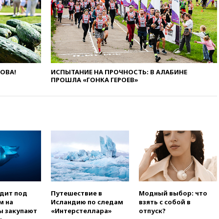
при нападении в Чехии
вчера, 22:00
Путин поручил
выделить средства на новые
РЛС для Белгородской
области
вчера, 21:56
The Atlantic: Маск
ЛОВА!
ИСПЫТАНИЕ НА ПРОЧНОСТЬ: В АЛАБИНЕ
отказал Украине в
ПРОШЛА «ГОНКА ГЕРОЕВ»
использовании Starlink для
атак вглубь РФ
вчера, 21:35
После пожара на
складе в Брянске возбудили
уголовное дело
вчера, 21:26
Лидеры сборной
РФ по гимнастике получили
официальный отказ в визах от
Хорватии
вчера, 21:15
Пентагон
опубликовал 16 новых видео с
одит под
Путешествие в
Модный выбор: что
НЛО
м на
Исландию по следам
взять с собой в
ы закупают
«Интерстеллара»
отпуск?
вчера, 21:00
На границе