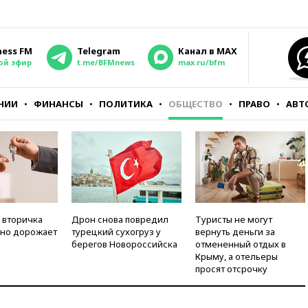
ness FM
Telegram
Канал в MAX
ой эфир
t.me/BFMnews
max.ru/bfm
НИИ
ФИНАНСЫ
ПОЛИТИКА
ОБЩЕСТВО
ПРАВО
АВТ
 вторичка
Дрон снова повредил
Туристы не могут
но дорожает
турецкий сухогруз у
вернуть деньги за
берегов Новороссийска
отмененный отдых в
Крыму, а отельеры
просят отсрочку