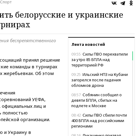
Спорт
ить белорусские и украинские
урнирах
чения беспрепятственного
Лента новостей
09:55
Силы ПВО перехватили
ссоциаций принял решение
за утро 85 БПЛА над
территорией РФ
ские команды в турнирах
х жеребьевках. Об этом
09:25
Ильский НПЗ на Кубани
загорелся после падения
обломков дрона
печения
08:57
Собянин сообщил о
соревнований УЕФА,
девяти БПЛА, сбитых на
, официальных лиц и
подлете к Москве
ь полностью
08:42
Силы ПВО сбили почти
пейской организации.
400 БПЛА над российскими
регионами
ю и Украину в
08:16
Лукашенко призвал