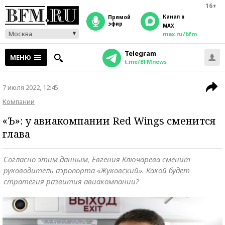
16+
Канал в
прямой
эфир
MAX
Москва
max.ru/bfm
Telegram
МЕНЮ
t.me/BFMnews
7 июля 2022, 12:45
Компании
«Ъ»: у авиакомпании Red Wings сменится
глава
Согласно этим данным, Евгения Ключарева сменит
руководитель аэропорта «Жуковский». Какой будет
стратегия развития авиакомпании?