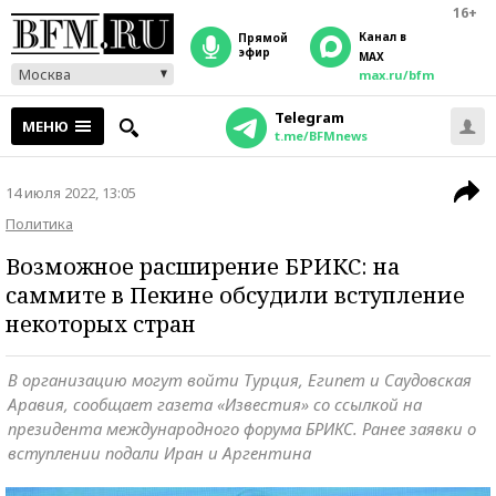
16+
Канал в
прямой
эфир
MAX
Москва
max.ru/bfm
Telegram
МЕНЮ
t.me/BFMnews
14 июля 2022, 13:05
Политика
Возможное расширение БРИКС: на
саммите в Пекине обсудили вступление
некоторых стран
В организацию могут войти Турция, Египет и Саудовская
Аравия, сообщает газета «Известия» со ссылкой на
президента международного форума БРИКС. Ранее заявки о
вступлении подали Иран и Аргентина