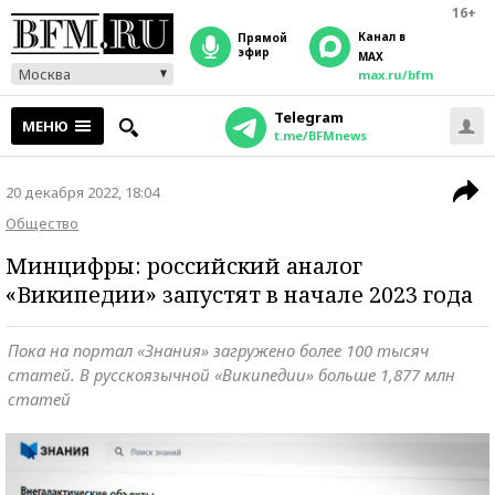
16+
Канал в
прямой
эфир
MAX
Москва
max.ru/bfm
Telegram
МЕНЮ
t.me/BFMnews
20 декабря 2022, 18:04
Общество
Минцифры: российский аналог
«Википедии» запустят в начале 2023 года
Пока на портал «Знания» загружено более 100 тысяч
статей. В русскоязычной «Википедии» больше 1,877 млн
статей