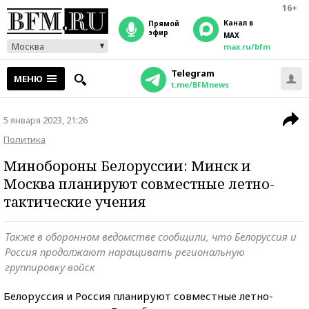
16+
Канал в
прямой
эфир
MAX
Москва
max.ru/bfm
Telegram
МЕНЮ
t.me/BFMnews
5 января 2023, 21:26
Политика
Минобороны Белоруссии: Минск и
Москва планируют совместные летно-
тактические учения
Также в оборонном ведомстве сообщили, что Белоруссия и
Россия продолжают наращивать региональную
группировку войск
Белоруссия и Россия планируют совместные летно-