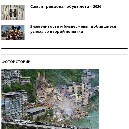
Самая трендовая обувь лета – 2026
Знаменитости и бизнесмены, добившиеся
успеха со второй попытки
Как защититься от солнца на курорте?
ФОТОИСТОРИИ
Кто изобрел средства связи?