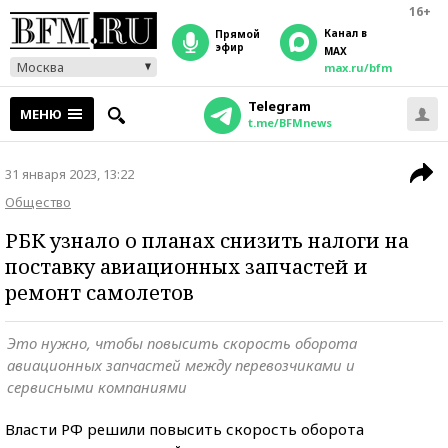
16+
Канал в
прямой
эфир
MAX
Москва
max.ru/bfm
Telegram
МЕНЮ
t.me/BFMnews
31 января 2023, 13:22
Общество
РБК узнало о планах снизить налоги на
поставку авиационных запчастей и
ремонт самолетов
Это нужно, чтобы повысить скорость оборота
авиационных запчастей между перевозчиками и
сервисными компаниями
Власти РФ решили повысить скорость оборота