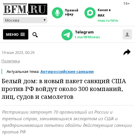
16+
Канал в
прямой
эфир
MAX
Москва
max.ru/bfm
Telegram
МЕНЮ
t.me/BFMnews
19 мая 2023, 00:29
Политика
Актуальная тема:
Антироссийские санкции
Белый дом: в новый пакет санкций США
против РФ войдут около 300 компаний,
лиц, судов и самолетов
Рестрикции затронут 70 организаций из России и
третьих стран, занимающихся экспортом из США и
предпринимающих попытки обойти действующие санкции
против РФ