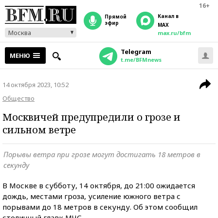
16+
Канал в
прямой
эфир
MAX
Москва
max.ru/bfm
Telegram
МЕНЮ
t.me/BFMnews
14 октября 2023, 10:52
Общество
Москвичей предупредили о грозе и
сильном ветре
Порывы ветра при грозе могут достигать 18 метров в
секунду
В Москве в субботу, 14 октября, до 21:00 ожидается
дождь, местами гроза, усиление южного ветра с
порывами до 18 метров в секунду. Об этом сообщил
столичный главк МЧС.