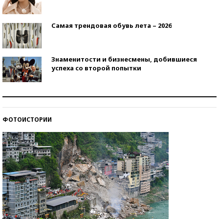
Самая трендовая обувь лета – 2026
Знаменитости и бизнесмены, добившиеся
успеха со второй попытки
Как защититься от солнца на курорте?
ФОТОИСТОРИИ
Кто изобрел средства связи?