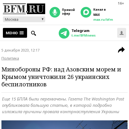
16+
Канал в
прямой
эфир
MAX
Москва
max.ru/bfm
Telegram
МЕНЮ
t.me/BFMnews
5 декабря 2023, 12:17
Политика
Минобороны РФ: над Азовским морем и
Крымом уничтожили 26 украинских
беспилотников
Еще 15 БПЛА были перехвачены. Газета The Washington Post
опубликовала большую статью, в которой подробно
изложила причины провала контрнаступления Украины