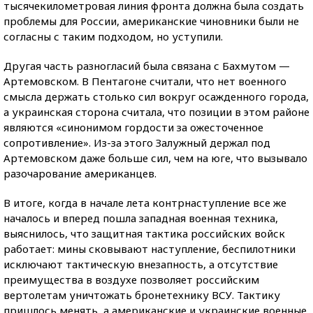
тысячекилометровая линия фронта должна была создать
проблемы для России, американские чиновники были не
согласны с таким подходом, но уступили.
Другая часть разногласий была связана с Бахмутом —
Артемовском. В Пентагоне считали, что нет военного
смысла держать столько сил вокруг осажденного города,
а украинская сторона считала, что позиции в этом районе
являются «синонимом гордости за ожесточенное
сопротивление». Из-за этого Залужный держал под
Артемовском даже больше сил, чем на юге, что вызывало
разочарование американцев.
В итоге, когда в начале лета контрнаступление все же
началось и вперед пошла западная военная техника,
выяснилось, что защитная тактика российских войск
работает: мины сковывают наступление, беспилотники
исключают тактическую внезапность, а отсутствие
преимущества в воздухе позволяет российским
вертолетам уничтожать бронетехнику ВСУ. Тактику
пришлось менять, а американские и украинские военные