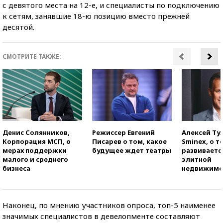
с девятого места на 12-е, и специалисты по подключению
к сетям, занявшие 18-ю позицию вместо прежней
десятой.
СМОТРИТЕ ТАКЖЕ:
Денис Солянников,
Режиссер Евгений
Алексей Ту
Корпорация МСП, о
Писарев о том, какое
Sminex, о т
мерах поддержки
будущее ждет театры
развиваетс
малого и среднего
элитной
бизнеса
недвижимо
Наконец, по мнению участников опроса, топ-5 наименее
значимых специалистов в девелопменте составляют