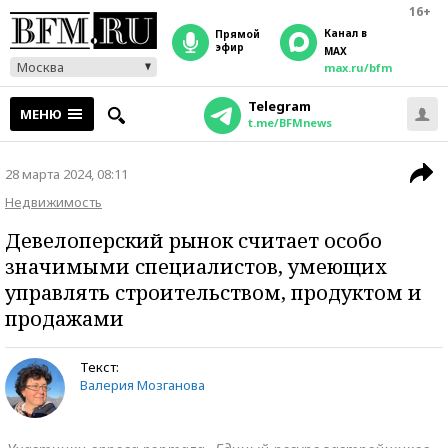
16+
Канал в
прямой
эфир
MAX
Москва
max.ru/bfm
Telegram
МЕНЮ
t.me/BFMnews
28 марта 2024, 08:11
Недвижимость
Девелоперский рынок считает особо
значимыми специалистов, умеющих
управлять строительством, продуктом и
продажами
Текст:
Валерия Мозганова