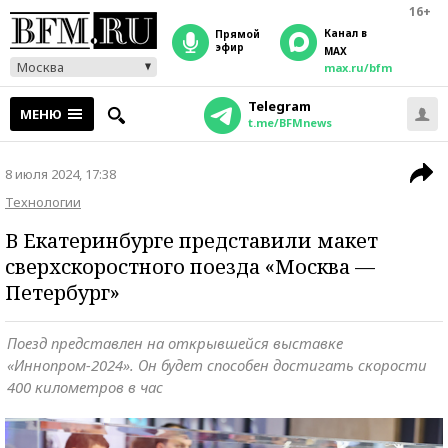
16+
Канал в
прямой
эфир
MAX
Москва
max.ru/bfm
Telegram
МЕНЮ
t.me/BFMnews
8 июля 2024, 17:38
Технологии
В Екатеринбурге представили макет
сверхскоростного поезда «Москва —
Петербург»
Поезд представлен на открывшейся выставке
«Иннопром-2024». Он будет способен достигать скорости
400 километров в час