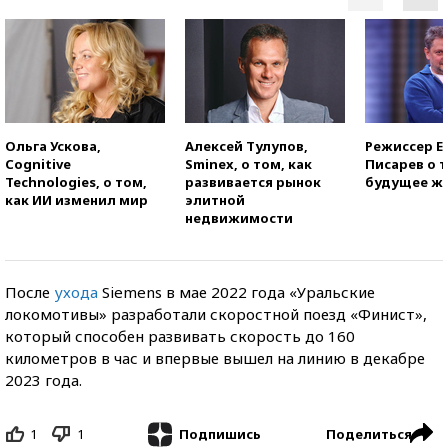
Ольга Ускова,
Алексей Тулупов,
Режиссер Е
Cognitive
Sminex, о том, как
Писарев о т
Technologies, о том,
развивается рынок
будущее ж
как ИИ изменил мир
элитной
недвижимости
После
ухода
Siemens в мае 2022 года «Уральские
локомотивы» разработали скоростной поезд «Финист»,
который способен развивать скорость до 160
километров в час и впервые вышел на линию в декабре
2023 года.
1
1
Поделиться
Подпишись