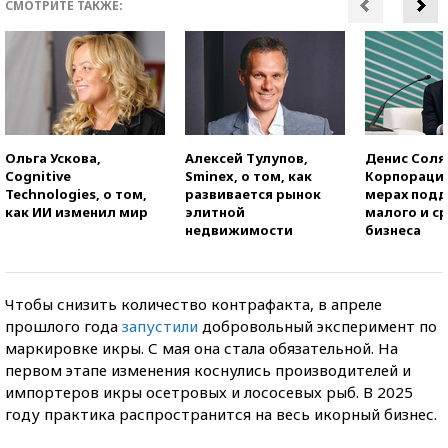
СМОТРИТЕ ТАКЖЕ:
Ольга Ускова,
Алексей Тулупов,
Денис Соля
Cognitive
Sminex, о том, как
Корпорация
Technologies, о том,
развивается рынок
мерах под
как ИИ изменил мир
элитной
малого и с
недвижимости
бизнеса
Чтобы снизить количество контрафакта, в апреле
прошлого года
запустили
добровольный эксперимент по
маркировке икры. С мая она стала обязательной. На
первом этапе изменения коснулись производителей и
импортеров икры осетровых и лососевых рыб. В 2025
году практика распространится на весь икорный бизнес.