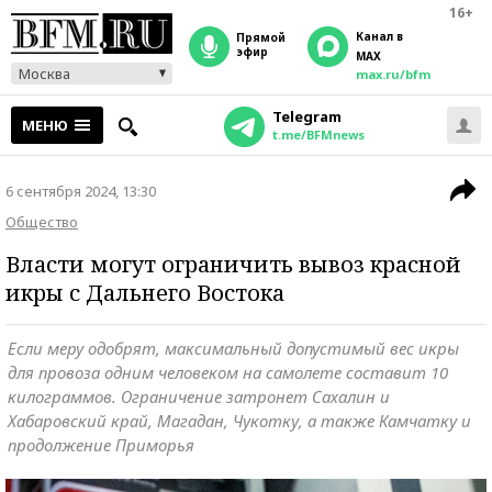
16+
Канал в
прямой
эфир
MAX
Москва
max.ru/bfm
Telegram
МЕНЮ
t.me/BFMnews
6 сентября 2024, 13:30
Общество
Власти могут ограничить вывоз красной
икры с Дальнего Востока
Если меру одобрят, максимальный допустимый вес икры
для провоза одним человеком на самолете составит 10
килограммов. Ограничение затронет Сахалин и
Хабаровский край, Магадан, Чукотку, а также Камчатку и
продолжение Приморья