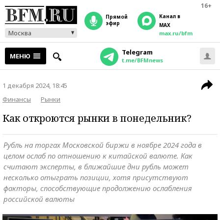
16+
Канал в
прямой
эфир
MAX
Москва
max.ru/bfm
Telegram
МЕНЮ
t.me/BFMnews
1 декабря 2024, 18:45
Финансы
Рынки
Как откроются рынки в понедельник?
Рубль на торгах Московской биржи в ноябре 2024 года в
целом ослаб по отношению к китайской валюте. Как
считают эксперты, в ближайшие дни рубль может
несколько отыграть позиции, хотя присутствуют
факторы, способствующие продолжению ослабления
российской валюты