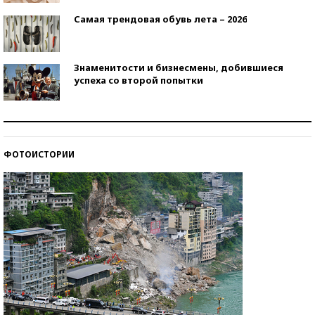
Самая трендовая обувь лета – 2026
Знаменитости и бизнесмены, добившиеся
успеха со второй попытки
Как защититься от солнца на курорте?
ФОТОИСТОРИИ
Кто изобрел средства связи?