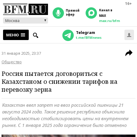
16+
Канал в
прямой
эфир
MAX
Москва
max.ru/bfm
Telegram
МЕНЮ
t.me/BFMnews
31 января 2025, 23:37
Общество
Россия пытается договориться с
Казахстаном о снижении тарифов на
перевозку зерна
Казахстан ввел запрет на ввоз российской пшеницы 21
августа 2024 года. Такое решение республика объяснила
необходимостью стабилизировать цены на внутреннем
рынке. С 1 января 2025 года ограничение было отменено