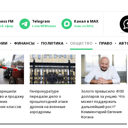
ness FM
Telegram
Канал в MAX
ой эфир
t.me/BFMnews
max.ru/bfm
НИИ
ФИНАНСЫ
ПОЛИТИКА
ОБЩЕСТВО
ПРАВО
АВТ
азрешили
Генпрокуратуре
Золото превысило 4100
во и продажу
передали дело о
долларов за унцию. Что
зких
прошлогодней атаке
может поддержать
ких классов
дронов на военные
дальнейший рост?
аэродромы
Комментарий Евгения
Когана