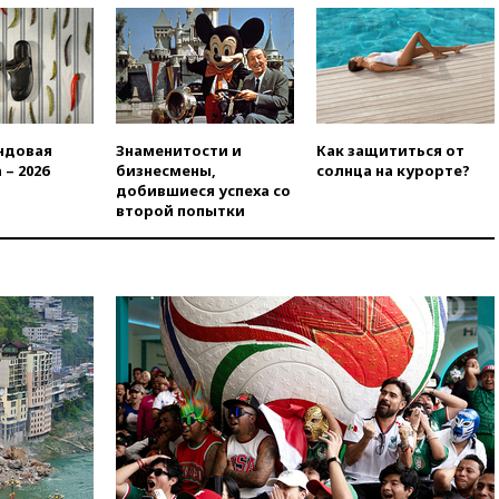
вчера, 23:35
Российского
историка Артема Кирпиченка
арестовали в Израиле
вчера, 23:23
«Спартак»
разгромил «Оренбург» в
Кубке России
ндовая
Знаменитости и
Как защититься от
вчера, 23:00
Пост Дмитриева в
 – 2026
бизнесмены,
солнца на курорте?
X о миграционном кризисе в
добившиеся успеха со
Сеуте набрал миллион
второй попытки
просмотров
вчера, 22:49
Минпромторг:
банкротство «Кванта» не
означает прекращения
производства телевизоров в
РФ
вчера, 22:35
Семь грузовых
вагонов сошли с рельсов в
Оренбургской области
вчера, 22:22
Минфин: в июле
выросли нефтегазовые
доходы российского бюджета