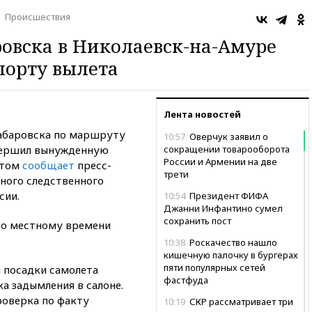
Происшествия
овска в Николаевск-на-Амуре
порту вылета
Лента новостей
Хабаровска по маршруту
10:57
Оверчук заявил о
вершил вынужденную
сокращении товарооборота
России и Армении на две
этом
сообщает
пресс-
трети
ного следственного
сии.
10:54
Президент ФИФА
Джанни Инфантино сумел
сохранить пост
по местному времени
10:38
Роскачество нашло
кишечную палочку в бургерах
пяти популярных сетей
 посадки самолета
фастфуда
а задымления в салоне.
оверка по факту
10:19
СКР рассматривает три