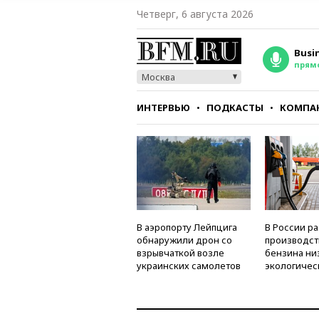
Четверг, 6 августа 2026
Busi
прям
Москва
ИНТЕРВЬЮ
ПОДКАСТЫ
КОМПА
СТИЛЬ
ТЕСТЫ
В аэропорту Лейпцига
В России р
обнаружили дрон со
производст
взрывчаткой возле
бензина ни
украинских самолетов
экологичес