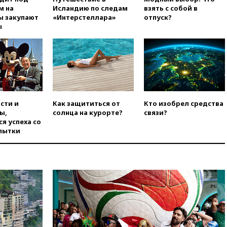
м на
Исландию по следам
взять с собой в
Черном море
ы закупают
«Интерстеллара»
отпуск?
вчера, 14:20
Генпрокурором
ы
США стал Тодд Бланш
вчера, 13:37
Пляжи
Геленджика закрыты из-за
опасности БПЛА
вчера, 13:03
Испания ввела
погранконтроль для
итальянских туристов
сти и
Как защититься от
Кто изобрел средства
ы,
солнца на курорте?
связи?
вчера, 12:27
Возгорание на
я успеха со
Ильском НПЗ, вызванное
пытки
атакой БПЛА, потушили
вчера, 11:47
Суд оставил под
арестом Rolls-Royce блогера
Лерчек
вчера, 11:07
При
столкновении катера и лодки
под Самарой погибли два
человека