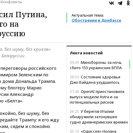
Конфликты
сил Путина,
Актуальная тема:
Обострение в Донбассе
го на
руссию
, без шуму, без криков»
Лента новостей
 Белоруссии
09:09
Минобороны: за ночь
я переговоры российского
сбито 153 украинских БПЛА
димиром Зеленским по
08:50
Состояние здоровья
о дома Дональда Трампа.
Джо Байдена ухудшилось
ому блогеру Марио
07:40
OpenAI приостановила
усии Александр
выпуск модели Astra и-за
о «Белта».
потенциальных рисков
06:25
У берегов Италии
окойно, без шуму, без
обнаружили затонувшее
редайте Трампу: я его жду
судно древнеримских времен
ким, сядем и спокойно
05:10
«Одиссея» Нолана
ко.