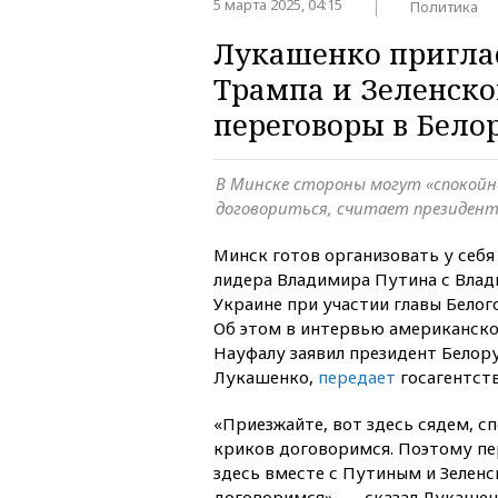
5 марта 2025, 04:15
Политика
Лукашенко пригла
Трампа и Зеленско
переговоры в Бело
В Минске стороны могут «спокойно
договориться, считает президент
Минск готов организовать у себ
лидера Владимира Путина с Вла
Украине при участии главы Белог
Об этом в интервью американск
Науфалу заявил президент Белор
Лукашенко,
передает
госагентств
«Приезжайте, вот здесь сядем, сп
криков договоримся. Поэтому пе
здесь вместе с Путиным и Зеленс
договоримся», — сказал Лукашен