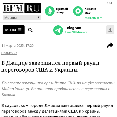
16+
Канал в
прямой
эфир
MAX
Москва
max.ru/bfm
Telegram
МЕНЮ
t.me/BFMnews
11 марта 2025, 17:20
Политика
В Джидде завершился первый раунд
переговоров США и Украины
По словам помощника президента США по нацбезопасности
Майка Уолтца, Вашингтон продвигается в переговорах с
Киевом
В саудовском городе Джидда завершился первый раунд
переговоров между делегациями США и Украины,
которые обсуждают урегулирование украинского