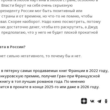
Вэнса на выборах 2028 года
 Власти берут на себя очень серьезную
президенту России мог быть позитивный или
вчера, 19:20
Число ломбардов
в РФ превысило максимум
 страны и от времени, но что-то не помню, чтобы
2022 года
овал. Скорее наоборот. Надо кино посмотреть, потому
 них достаточно денег, чтобы его раскрутить, а Джуд
вчера, 19:15
Жуковский и
аэропорт Геленджика
 предполагаю, что у него не будет плохой прокатной
возобновили работу
вчера, 19:00
Путин уточнил
та в России?
порядок присвоения воинских
званий добровольцам
нет сильно негативного, то почему бы и нет.
вчера, 18:50
Euractiv: восток
Финляндии приходит в упадок
без российских туристов
в пятерку самых продаваемых книг Франции в 2022 году,
онкуровскую премию, получил Гран-при Французской
вчера, 18:35
В Жуковском и
аэропорту Геленджика
книгу в топ лучших романов года. По мнению
введены ограничения
тся в прокате в конце 2025-го или даже в 2026 году.
вчера, 18:21
Зюганов
присоединился к критике
«Яблока»
вчера, 18:15
Четыре человека