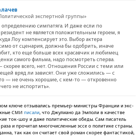
вчера, 21:35
«Аэрофлот»
алачев
отменяет часть рейсов в Сочи
Политической экспертной группы»
и Геленджик
 определению симпатяга. И даже если по
вчера, 21:25
Руслан Терновой
резидент не является положительным героем, я
выиграл золото чемпионата
жуда Лоу компенсирует это. Выбор актера
Европы в прыжках с 10-
метровой вышки
симо от сценария, должна бы одобрить, иначе
юбит, кто еще больше всех красавчик и любимец
вчера, 21:10
РФ не получала
ценки самого фильма, надо посмотреть сперва.
обращений о прекращении
— скорее всего, нет. Отношения России с теми или
концессии строительства ж/д
в Армении
ещей вряд ли зависят. Они уже сложились — с
то — не очень хорошие, с кем-то — откровенно
вчера, 21:00
В России вновь
чего не испортить».
обсуждают эксперимент по
онлайн-продаже алкоголя
вчера, 20:45
Матвиенко:
вном ключе отзывались премьер-министры Франции и экс-
россиянам могут
ежные СМИ
писали
, что Джулиано да Эмполи в качестве
рекомендовать не посещать
Армению
кие ток-шоу и даже политические обеды. Сам писатель
 раза и прочитал многочисленные эссе о политике страны.
вчера, 20:35
ПВО за день
анна, так как он считает свой роман скорее фантастикой,
сбила еще 281 украинский