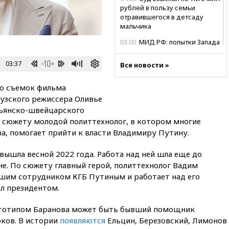
рублей в пользу семьи
отравившегося в детсаду
мальчика
03:00
МИД РФ: попытки Запада
рассорить Россию и Казахстан
обречены на провал
03:37
Все новости »
02:00
Ни один водоем Англии
не соответствует нормам
о съемок фильма
химической безопасности
узского режиссера Оливье
льянско-швейцарского
01:00
Трамп: США сами
нуждаются в дальнобойных
о сюжету молодой политтехнолог, в котором многие
ракетах и системах Patriot
а, помогает прийти к власти Владимиру Путину.
00:01
Трамп заявил о
ышла весной 2022 года. Работа над ней шла еще до
необходимости пополнения
арсенала США
не. По сюжету главный герой, политтехнолог Вадим
ывшим сотрудником КГБ Путиным и работает над его
вчера, 23:28
Слуцкий призвал
ал президентом.
признать «Яблоко»
нежелательной организацией
ототипом Баранова может быть бывший помощник
вчера, 23:15
В Смоленске
рков. В истории
появляются
Ельцин, Березовский, Лимонов
ребенок и женщина погибли