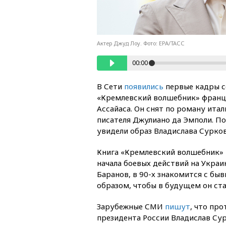
Актер Джуд Лоу. Фото: EPA/ТАСС
00:00
В Сети
появились
первые кадры с
«Кремлевский волшебник» франц
Ассайаса. Он снят по роману ита
писателя Джулиано да Эмполи. П
увидели образ Владислава Сурков
Книга «Кремлевский волшебник» в
начала боевых действий на Украи
Баранов, в 90-х знакомится с б
образом, чтобы в будущем он ст
Зарубежные СМИ
пишут
, что пр
президента России Владислав Су