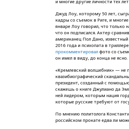
и многие другие личности тех лет
Джуд Лоу, которому 50 лет, сыгр
кадры со съемок в Риге, и многие
январе Лоу говорил, что только н
что он подписался. Актер сравни
американец Пол Дано, известный 
2016 года и психопата в трилле
прокомментировал
фото со съемо
он имел в виду, до конца не ясно.
«Кремлевский волшебник» — не п
квазибиографический скандальны
президент, созданный с помощью 
скажешь о книге Джулиано да Эм
ней лидером, которым нация горд
которые русские требуют от госу
По мнению политолога Константи
российском прокате едва ли мож