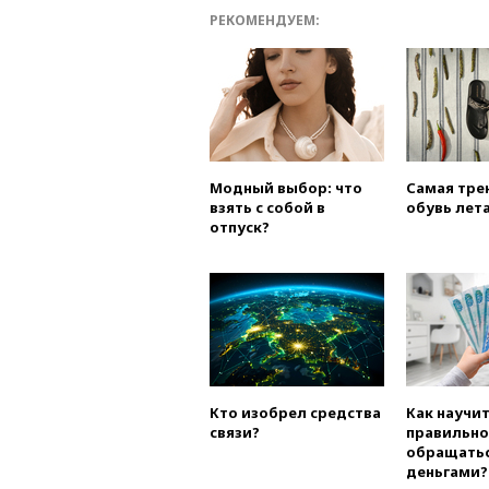
РЕКОМЕНДУЕМ:
Модный выбор: что
Самая тре
взять с собой в
обувь лета
отпуск?
Кто изобрел средства
Как научи
связи?
правильно
обращатьс
деньгами?