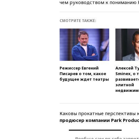
чем руководством к пониманию Р
СМОТРИТЕ ТАКЖЕ:
Режиссер Евгений
Алексей Т
Писарев о том, какое
Sminex, о 
будущее ждет театры
развивает
элитной
недвижим
Каковы прокатные перспективы
продюсер компании Park Produ
— Вообще сам по себе запрет