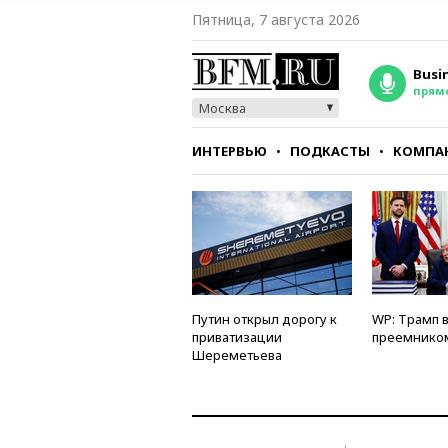
Пятница, 7 августа 2026
Busi
прям
Москва
ИНТЕРВЬЮ
ПОДКАСТЫ
КОМПА
СТИЛЬ
ТЕСТЫ
Путин открыл дорогу к
WP: Трамп 
приватизации
преемнико
Шереметьева