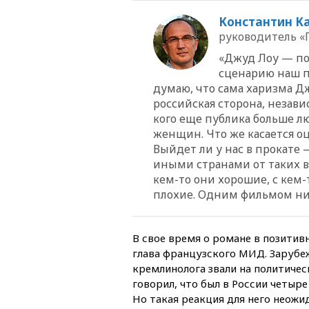
Константин К
руководитель «
«Джуд Лоу — по
сценарию наш п
думаю, что сама харизма Д
российская сторона, незави
кого еще публика больше л
женщин. Что же касается о
Выйдет ли у нас в прокате 
иными странами от таких в
кем-то они хорошие, с кем-
плохие. Одним фильмом ни
В свое время о романе в позити
глава французского МИД. Заруб
кремлинолога звали на политичес
говорил, что был в России четыре
Но такая реакция для него неожид