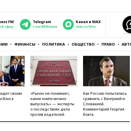
ness FM
Telegram
Канал в MAX
ой эфир
t.me/BFMnews
max.ru/bfm
НИИ
ФИНАНСЫ
ПОЛИТИКА
ОБЩЕСТВО
ПРАВО
АВТ
видит своим
«Рынок не понимает,
Как Россию попытались
м Вэнса
какие книги можно
сравнить с Венгрией и
выпускать» — эксперты
Словакией.
о последствиях дела
Комментарий Георгия
против издателей
Бовта