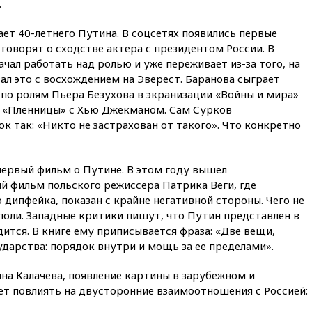
.
при падении деревьев во
время урагана
ает 40-летнего Путина. В соцсетях появились первые
вчера, 22:55
В Москве в
 говорят о сходстве актера с президентом России. В
пятницу ожидаются ливни
ачал работать над ролью и уже переживает из-за того, на
вчера, 22:35
Винисиус
вал это с восхождением на Эверест. Баранова сыграет
продлил контракт с «Реалом»
по ролям Пьера Безухова в экранизации «Войны и мира»
до 2032 года
ре «Пленницы» с Хью Джекманом. Сам Сурков
вчера, 22:28
Отказаться от
к так: «Никто не застрахован от такого». Что конкретно
российского гражданства
станет значительно дороже
вчера, 22:20
Путин назвал 76-ю
ервый фильм о Путине. В этом году вышел
гвардейскую десантно-
й фильм польского режиссера Патрика Веги, где
штурмовую дивизию
дипфейка, показан с крайне негативной стороны. Чего не
легендарной
поли. Западные критики пишут, что Путин представлен в
вчера, 22:15
Путин заслушал
ится. В книге ему приписывается фраза: «Две вещи,
доклад о ситуации на
дарства: порядок внутри и мощь за ее пределами».
добропольском направлении
вчера, 21:58
Генпрокуратура
на Калачева, появление картины в зарубежном и
признала нежелательным в
ет повлиять на двусторонние взаимоотношения с Россией:
РФ американский Human
Rights Foundation