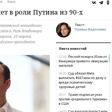
ни
Кино
ет в роли Путина из 90-х
Текст:
Кремлевский волшебник»
Полина Федосеева
сайаса. Роль Владимира
орник, 25 марта,
ийского президента
Лента новостей
07:00
Лесной пожар в 30 км от
Ванкувера привел к эвакуации
жителей
06:00
Суд обязал Meta
выплатить $567 млн по делу о
вреде психическому
здоровью детей
05:51
Трамп подписал указ
против «родильного туризма»
в США
04:00
Суд взыскал почти 5 млн