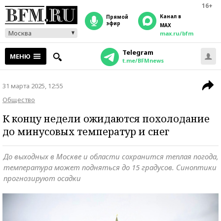
16+
Канал в
прямой
эфир
MAX
Москва
max.ru/bfm
Telegram
МЕНЮ
t.me/BFMnews
31 марта 2025, 12:55
Общество
К концу недели ожидаются похолодание
до минусовых температур и снег
До выходных в Москве и области сохранится теплая погода,
температура может подняться до 15 градусов. Синоптики
прогнозируют осадки