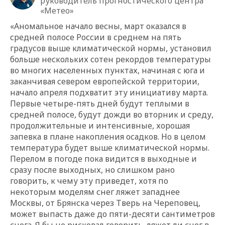
руководитель прогностического центра
«Метео»
«Аномальное начало весны, март оказался в
средней полосе России в среднем на пять
градусов выше климатической нормы, установил
больше нескольких сотен рекордов температуры
во многих населенных пунктах, начиная с юга и
заканчивая севером европейской территории,
начало апреля подхватит эту инициативу марта.
Первые четыре-пять дней будут теплыми в
средней полосе, будут дожди во вторник и среду,
продолжительные и интенсивные, хорошая
запевка в плане накопления осадков. Но в целом
температура будет выше климатической нормы.
Перелом в погоде пока видится в выходные и
сразу после выходных, но слишком рано
говорить, к чему эту приведет, хотя по
некоторым моделям снег ляжет западнее
Москвы, от Брянска через Тверь на Череповец,
может выпасть даже до пяти-десяти сантиметров
снега. Я бы не рисковал говорить, ляжет ли снег в