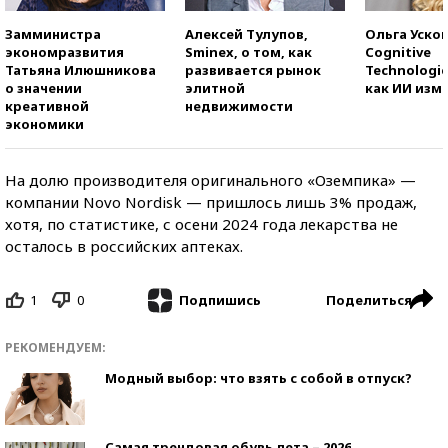
Замминистра
Алексей Тулупов,
Ольга Усков
экономразвития
Sminex, о том, как
Cognitive
Татьяна Илюшникова
развивается рынок
Technologie
о значении
элитной
как ИИ изм
креативной
недвижимости
экономики
На долю производителя оригинального «Оземпика» —
компании Novo Nordisk — пришлось лишь 3% продаж,
хотя, по статистике, с осени 2024 года лекарства не
осталось в российских аптеках.
1
0
Поделиться
Подпишись
РЕКОМЕНДУЕМ:
Модный выбор: что взять с собой в отпуск?
Самая трендовая обувь лета – 2026