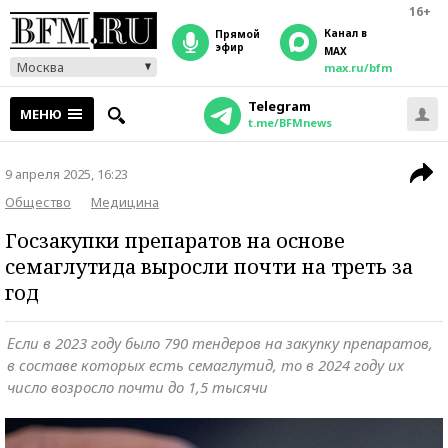
16+
Канал в
прямой
эфир
MAX
Москва
max.ru/bfm
Telegram
МЕНЮ
t.me/BFMnews
9 апреля 2025, 16:23
Общество
Медицина
Госзакупки препаратов на основе
семаглутида выросли почти на треть за
год
Если в 2023 году было 790 тендеров на закупку препаратов,
в составе которых есть семаглутид, то в 2024 году их
число возросло почти до 1,5 тысячи