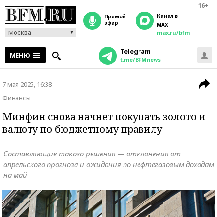
16+
Канал в
прямой
эфир
MAX
Москва
max.ru/bfm
Telegram
МЕНЮ
t.me/BFMnews
7 мая 2025, 16:38
Финансы
Минфин снова начнет покупать золото и
валюту по бюджетному правилу
Составляющие такого решения — отклонения от
апрельского прогноза и ожидания по нефтегазовым доходам
на май