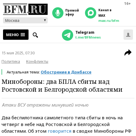
16+
Канал в
прямой
эфир
MAX
Москва
max.ru/bfm
Telegram
МЕНЮ
t.me/BFMnews
15 мая 2025, 07:30
Политика
Конфликты
Актуальная тема:
Обострение в Донбассе
Минобороны: два БПЛА сбиты над
Ростовской и Белгородской областями
Атаки ВСУ отражены минувшей ночью
Два беспилотника самолетного типа сбиты в ночь на
четверг в небе над Ростовской и Белгородской
областями. Об этом
говорится
в сводке Минобороны РФ