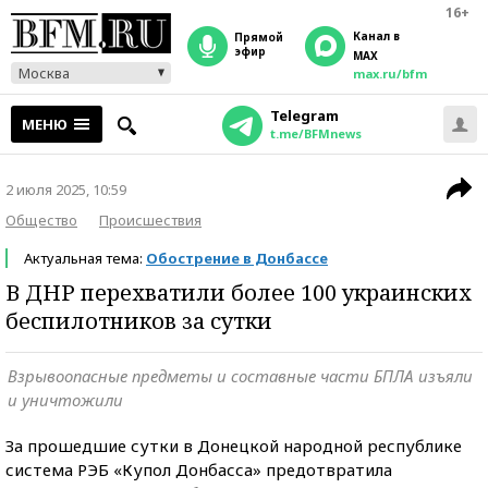
16+
Канал в
прямой
эфир
MAX
Москва
max.ru/bfm
Telegram
МЕНЮ
t.me/BFMnews
2 июля 2025, 10:59
Общество
Происшествия
Актуальная тема:
Обострение в Донбассе
В ДНР перехватили более 100 украинских
беспилотников за сутки
Взрывоопасные предметы и составные части БПЛА изъяли
и уничтожили
За прошедшие сутки в Донецкой народной республике
система РЭБ «Купол Донбасса» предотвратила