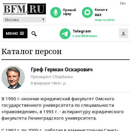
16+
Канал в
прямой
эфир
MAX
Москва
max.ru/bfm
Telegram
МЕНЮ
t.me/BFMnews
Каталог персон
Греф Герман Оскарович
Президент Сбербанка
8 февраля 1964 г. р.
В 1990 г. окончил юридический факультет Омского
государственного университета по специальности
«правоведение», в 1993 г. - аспирантуру юридического
факультета Ленинградского университета.
С 1992 г. по 2000 г. работал в администрации Санкт-