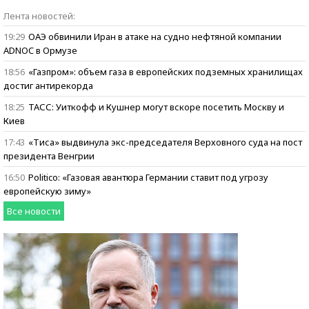
Бизнес говорит:
Лента новостей:
ищем героев
19:29
ОАЭ обвинили Иран в атаке на судно нефтяной компании
ADNOC в Ормузе
18:56
«Газпром»: объем газа в европейских подземных хранилищах
достиг антирекорда
18:25
ТАСС: Уиткофф и Кушнер могут вскоре посетить Москву и
Киев
17:43
«Тиса» выдвинула экс-председателя Верховного суда на пост
президента Венгрии
16:50
Politico: «Газовая авантюра Германии ставит под угрозу
европейскую зиму»
Все новости