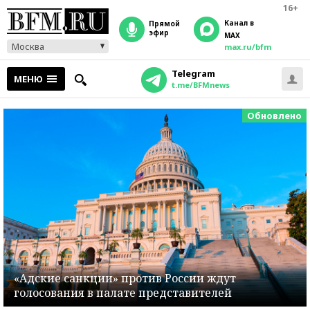
16+
Канал в
прямой
эфир
MAX
Москва
max.ru/bfm
Telegram
МЕНЮ
t.me/BFMnews
Обновлено
«Адские санкции» против России ждут
голосования в палате представителей