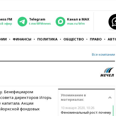
ness FM
Telegram
Канал в MAX
ой эфир
t.me/BFMnews
max.ru/bfm
НИИ
ФИНАНСЫ
ПОЛИТИКА
ОБЩЕСТВО
ПРАВО
АВТ
Все компании
ду. Бенефициаром
Упоминание в
 совета директоров Игорь
материалах:
 капитала. Акции
10 января 2020, 10:26
-йоркской фондовых
Феноменальный рост: почему