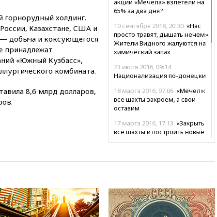
акции «Мечела» взлетели на
65% за два дня?
 горнорудный холдинг.
10 сентября 2018, 20:30
«Нас
России, Казахстане, США и
просто травят, дышать нечем».
с — добыча и коксующегося
Жители Видного жалуются на
пе принадлежат
химический запах
аний «Южный Кузбасс»,
23 июля 2016, 09:14
ллургического комбината.
Национализация по-донецки
тавила 8,6 млрд долларов,
18 марта 2016, 07:06
«Мечел»:
все шахты закроем, а свои
ров.
оставим
17 марта 2016, 17:13
«Закрыть
все шахты и построить новые
— это деньги, которые,
никогда не окупятся»
11 марта 2016, 06:01
Михасенко об обысках по
делу о манипулировании
акциями «Мечела»: СК путает
компанию БКС и ее клиентов
10 февраля 2016, 21:10