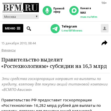
16+
Канал в
прямой
эфир
MAX
Москва
max.ru/bfm
Telegram
МЕНЮ
t.me/BFMnews
15 декабря 2010, 08:44
Финансы
Правительство выделит
«Ростехнологиям» субсидии на 16,3 млрд
Эти средства госкорпорация направит на выплаты по
кредиту, взятому для покупки акций титановой компании
«ВСМПО-Ависма»
Правительство РФ предоставит госкорпорации
«Ростехнологии» 16,282 млрд рублей для выплаты по
кредиту, взятому для покупки акций титановой