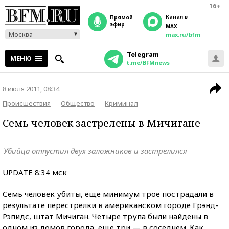
16+
Канал в
прямой
эфир
MAX
Москва
max.ru/bfm
Telegram
МЕНЮ
t.me/BFMnews
8 июля 2011, 08:34
Происшествия
Общество
Криминал
Семь человек застрелены в Мичигане
Убийца отпустил двух заложников и застрелился
UPDATE 8:34 мск
Семь человек убиты, еще минимум трое пострадали в
результате перестрелки в американском городе Грэнд-
Рэпидс, штат Мичиган. Четыре трупа были найдены в
одном из домов города, еще три — в соседнем. Как