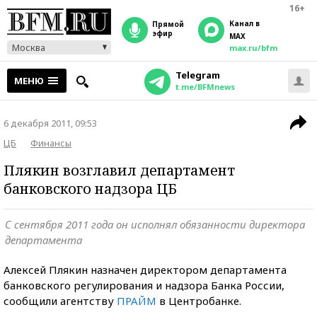
16+
Канал в
прямой
эфир
MAX
Москва
max.ru/bfm
Telegram
МЕНЮ
t.me/BFMnews
6 декабря 2011, 09:53
ЦБ
Финансы
Плякин возглавил департамент
банковского надзора ЦБ
С сентября 2011 года он исполнял обязанности директора
департамента
Алексей Плякин назначен директором департамента
банковского регулирования и надзора Банка России,
сообщили агентству
ПРАЙМ
в Центробанке.